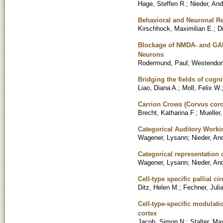
Hage, Steffen R.
;
Nieder, An
Behavioral and Neuronal Re
Kirschhock, Maximilian E.
;
D
Blockage of NMDA- and GAB
Neurons
Rodermund, Paul
;
Westendorf
Bridging the fields of cogn
Liao, Diana A.
;
Moll, Felix W.
Carrion Crows (Corvus coro
Brecht, Katharina F.
;
Mueller,
Categorical Auditory Work
Wagener, Lysann
;
Nieder, An
Categorical representation 
Wagener, Lysann
;
Nieder, An
Cell-type specific pallial 
Ditz, Helen M.
;
Fechner, Juli
Cell-type-specific modulati
cortex
Jacob, Simon N.
;
Stalter, Ma