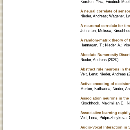
Kersten, Ylva
;
Friedrich-Muell
A neural correlate of senso
Nieder, Andreas
;
Wagener, L
A neuronal correlate for ti
Johnston, Melissa
;
Kirschhoc
A random-matrix theory of
Hannagan, T.
;
Nieder, A.
;
Vis
Absolute Numerosity Discri
Nieder, Andreas
(
2020
)
Abstract rule neurons in th
Veit, Lena
;
Nieder, Andreas
(
Active encoding of decisio
Merten, Katharina
;
Nieder, A
Association neurons in the 
Kirschhock, Maximilian E.
;
N
Associative learning rapid
Veit, Lena
;
Pidpruzhnykova, 
Audio-Vocal Interaction in 