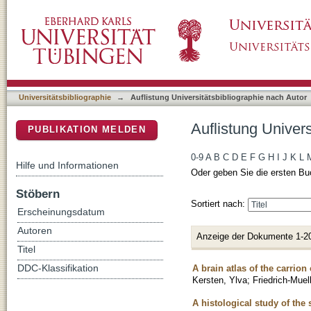
Auflistung Universitätsbibliographie nach Au
DSpace Repositorium (Manakin basiert)
Universitätsbibliographie
→
Auflistung Universitätsbibliographie nach Autor
Auflistung Univer
PUBLIKATION MELDEN
0-9
A
B
C
D
E
F
G
H
I
J
K
L
Hilfe und Informationen
Oder geben Sie die ersten Bu
Stöbern
Sortiert nach:
Erscheinungsdatum
Autoren
Anzeige der Dokumente 1-2
Titel
A brain atlas of the carrio
DDC-Klassifikation
Kersten, Ylva
;
Friedrich-Muell
A histological study of the