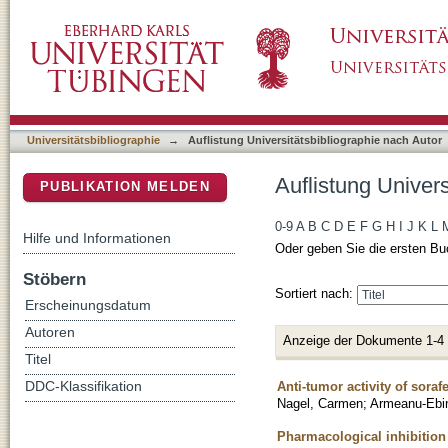
Auflistung Universitätsbibliographie nach Au
DSpace Repositorium (Manakin basiert)
Universitätsbibliographie
→
Auflistung Universitätsbibliographie nach Autor
Auflistung Univer
PUBLIKATION MELDEN
0-9
A
B
C
D
E
F
G
H
I
J
K
L
Hilfe und Informationen
Oder geben Sie die ersten Bu
Stöbern
Sortiert nach:
Erscheinungsdatum
Autoren
Anzeige der Dokumente 1-4
Titel
Anti-tumor activity of sora
DDC-Klassifikation
Nagel, Carmen
;
Armeanu-Ebin
Pharmacological inhibition 