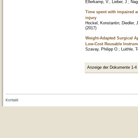
Ellerkamp, V.
;
Lieber, J.
;
Nage
Time spent with impaired au
injury
Hockel, Konstantin
;
Diedler, 
(
2017
)
Weight-Adapted Surgical Ap
Low-Cost Reusable Instrume
Szavay, Philipp O.
;
Luithle, 
Anzeige der Dokumente 1-4
Kontakt