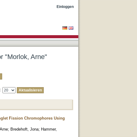
Einloggen
or "Morlok, Arne"
e:
inglet Fission Chromophores Using
 Arne
;
Bredehoft, Jona
;
Hammer,