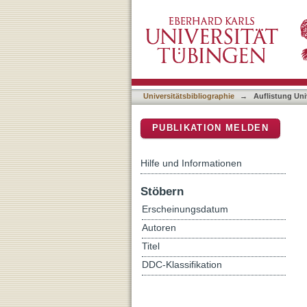
Auflistung Universitätsbib
DSpace Repositorium (Manakin b
Universitätsbibliographie
→
Auflistung Uni
PUBLIKATION MELDEN
Hilfe und Informationen
Stöbern
Erscheinungsdatum
Autoren
Titel
DDC-Klassifikation