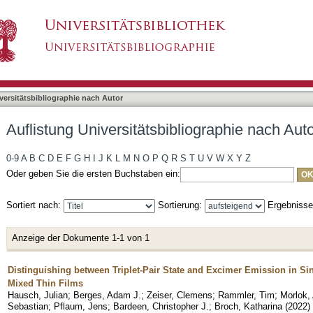
liographie nach Autor "Morlok, Arne"
asiert)
versitätsbibliographie nach Autor
Auflistung Universitätsbibliographie nach Aut
0-9
A
B
C
D
E
F
G
H
I
J
K
L
M
N
O
P
Q
R
S
T
U
V
W
X
Y
Z
Oder geben Sie die ersten Buchstaben ein:
Sortiert nach:
Sortierung:
Ergebniss
Anzeige der Dokumente 1-1 von 1
Distinguishing between Triplet-Pair State and Excimer Emission in S
Mixed Thin Films
Hausch, Julian
;
Berges, Adam J.
;
Zeiser, Clemens
;
Rammler, Tim
;
Morlok,
Sebastian
;
Pflaum, Jens
;
Bardeen, Christopher J.
;
Broch, Katharina
(
2022
)