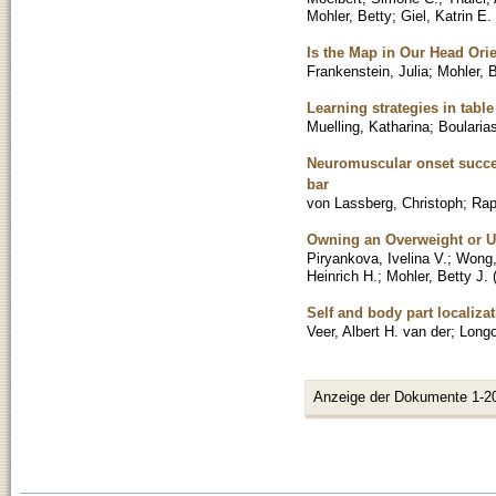
Mohler, Betty
;
Giel, Katrin E.
Is the Map in Our Head Ori
Frankenstein, Julia
;
Mohler, B
Learning strategies in tabl
Muelling, Katharina
;
Boularia
Neuromuscular onset succes
bar
von Lassberg, Christoph
;
Rap
Owning an Overweight or Un
Piryankova, Ivelina V.
;
Wong,
Heinrich H.
;
Mohler, Betty J.
Self and body part localiza
Veer, Albert H. van der
;
Longo
Anzeige der Dokumente 1-2