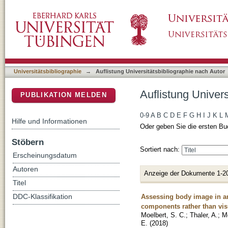
Auflistung Universitätsbibliographie nach Auto
DSpace Repositorium (Manakin basiert)
Universitätsbibliographie
→
Auflistung Universitätsbibliographie nach Autor
Auflistung Univers
PUBLIKATION MELDEN
0-9
A
B
C
D
E
F
G
H
I
J
K
L
Hilfe und Informationen
Oder geben Sie die ersten Bu
Stöbern
Sortiert nach:
Erscheinungsdatum
Autoren
Anzeige der Dokumente 1-2
Titel
Assessing body image in anor
DDC-Klassifikation
components rather than visu
Moelbert, S. C.
;
Thaler, A.
;
Mo
E.
(
2018
)