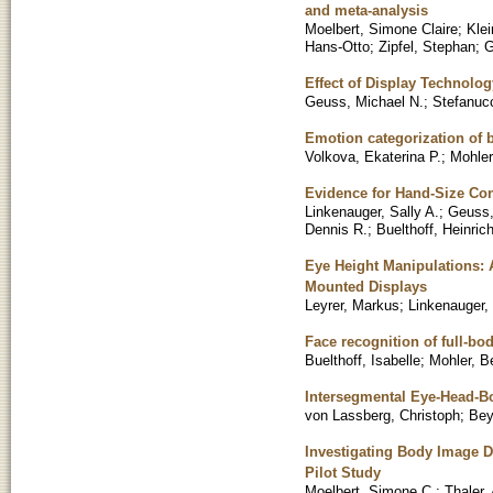
and meta-analysis
Moelbert, Simone Claire
;
Klei
Hans-Otto
;
Zipfel, Stephan
;
G
Effect of Display Technolo
Geuss, Michael N.
;
Stefanucc
Emotion categorization of 
Volkova, Ekaterina P.
;
Mohler
Evidence for Hand-Size Con
Linkenauger, Sally A.
;
Geuss,
Dennis R.
;
Buelthoff, Heinric
Eye Height Manipulations: 
Mounted Displays
Leyrer, Markus
;
Linkenauger, 
Face recognition of full-bo
Buelthoff, Isabelle
;
Mohler, Be
Intersegmental Eye-Head-B
von Lassberg, Christoph
;
Bey
Investigating Body Image D
Pilot Study
Moelbert, Simone C.
;
Thaler,