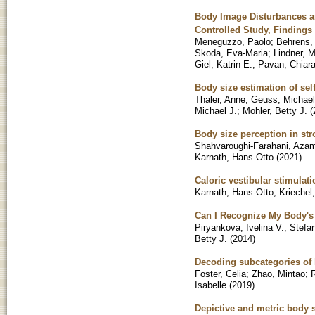
Body Image Disturbances an
Controlled Study, Findings
Meneguzzo, Paolo
;
Behrens,
Skoda, Eva-Maria
;
Lindner, M
Giel, Katrin E.
;
Pavan, Chiar
Body size estimation of sel
Thaler, Anne
;
Geuss, Michael
Michael J.
;
Mohler, Betty J.
(
Body size perception in str
Shahvaroughi-Farahani, Aza
Karnath, Hans-Otto
(
2021
)
Caloric vestibular stimulat
Karnath, Hans-Otto
;
Kriechel,
Can I Recognize My Body's 
Piryankova, Ivelina V.
;
Stefan
Betty J.
(
2014
)
Decoding subcategories of 
Foster, Celia
;
Zhao, Mintao
;
Isabelle
(
2019
)
Depictive and metric body 