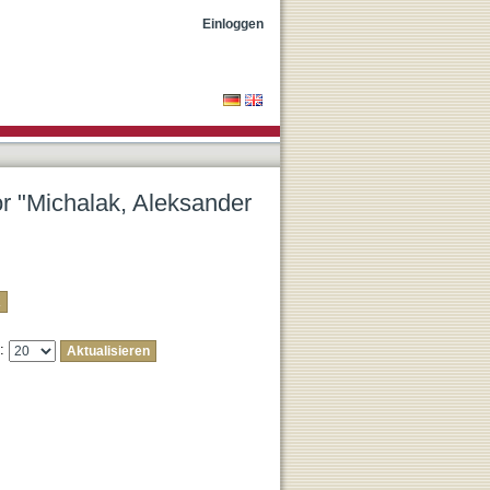
"
Einloggen
or "Michalak, Aleksander
e: