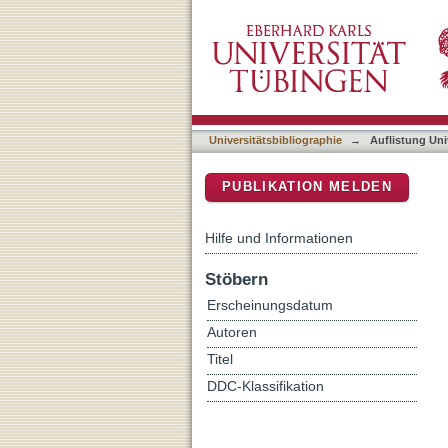
Auflistung Universitätsbi
DSpace Repositorium (Manakin b
Universitätsbibliographie
→
Auflistung Uni
PUBLIKATION MELDEN
Hilfe und Informationen
Stöbern
Erscheinungsdatum
Autoren
Titel
DDC-Klassifikation