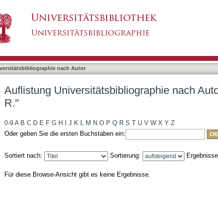
bliographie nach Autor "Michalak, Aleksander R.
asiert)
versitätsbibliographie nach Autor
Auflistung Universitätsbibliographie nach Aut
R."
0-9
A
B
C
D
E
F
G
H
I
J
K
L
M
N
O
P
Q
R
S
T
U
V
W
X
Y
Z
Oder geben Sie die ersten Buchstaben ein:
Sortiert nach:
Sortierung:
Ergebniss
Für diese Browse-Ansicht gibt es keine Ergebnisse.