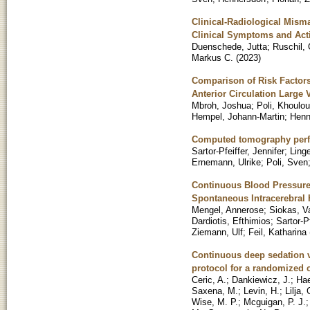
Clinical-Radiological Mism
Clinical Symptoms and Acti
Duenschede, Jutta
;
Ruschil, 
Markus C.
(
2023
)
Comparison of Risk Factors
Anterior Circulation Large 
Mbroh, Joshua
;
Poli, Khoulo
Hempel, Johann-Martin
;
Henn
Computed tomography perfu
Sartor-Pfeiffer, Jennifer
;
Linge
Ernemann, Ulrike
;
Poli, Sven
Continuous Blood Pressure 
Spontaneous Intracerebral
Mengel, Annerose
;
Siokas, Va
Dardiotis, Efthimios
;
Sartor-Pf
Ziemann, Ulf
;
Feil, Katharina
Continuous deep sedation v
protocol for a randomized cl
Ceric, A.
;
Dankiewicz, J.
;
Hae
Saxena, M.
;
Levin, H.
;
Lilja, 
Wise, M. P.
;
Mcguigan, P. J.