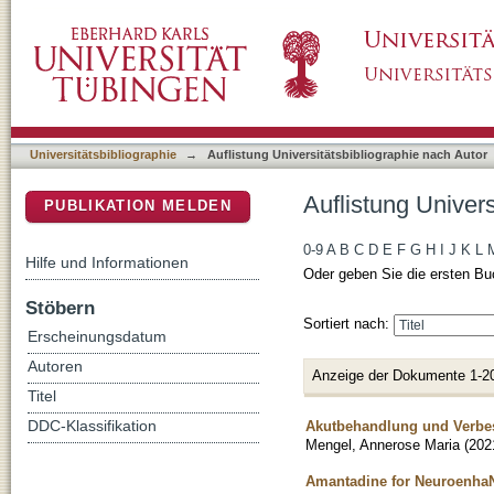
Auflistung Universitätsbibliographie nach Au
DSpace Repositorium (Manakin basiert)
Universitätsbibliographie
→
Auflistung Universitätsbibliographie nach Autor
Auflistung Univer
PUBLIKATION MELDEN
0-9
A
B
C
D
E
F
G
H
I
J
K
L
Hilfe und Informationen
Oder geben Sie die ersten Bu
Stöbern
Sortiert nach:
Erscheinungsdatum
Autoren
Anzeige der Dokumente 1-2
Titel
Akutbehandlung und Verbe
DDC-Klassifikation
Mengel, Annerose Maria
(
202
Amantadine for NeuroenhaNc