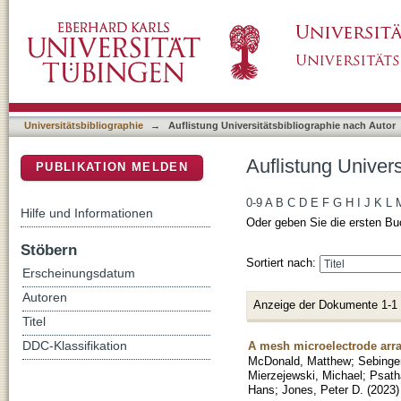
Auflistung Universitätsbibliographie nach A
DSpace Repositorium (Manakin basiert)
Universitätsbibliographie
→
Auflistung Universitätsbibliographie nach Autor
Auflistung Univer
PUBLIKATION MELDEN
0-9
A
B
C
D
E
F
G
H
I
J
K
L
Hilfe und Informationen
Oder geben Sie die ersten Bu
Stöbern
Sortiert nach:
Erscheinungsdatum
Autoren
Anzeige der Dokumente 1-1
Titel
A mesh microelectrode arra
DDC-Klassifikation
McDonald, Matthew
;
Sebinge
Mierzejewski, Michael
;
Psath
Hans
;
Jones, Peter D.
(
2023
)