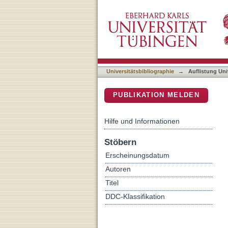
Auflistung Universitätsbib
DSpace Repositorium (Manakin b
Universitätsbibliographie
→
Auflistung Uni
PUBLIKATION MELDEN
Hilfe und Informationen
Stöbern
Erscheinungsdatum
Autoren
Titel
DDC-Klassifikation