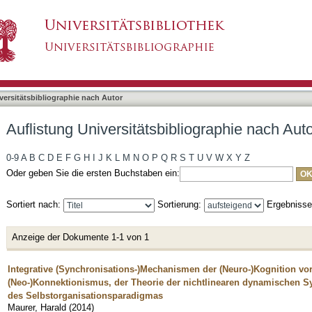
liographie nach Autor "Maurer, Harald"
asiert)
versitätsbibliographie nach Autor
Auflistung Universitätsbibliographie nach Aut
0-9
A
B
C
D
E
F
G
H
I
J
K
L
M
N
O
P
Q
R
S
T
U
V
W
X
Y
Z
Oder geben Sie die ersten Buchstaben ein:
Sortiert nach:
Sortierung:
Ergebniss
Anzeige der Dokumente 1-1 von 1
Integrative (Synchronisations-)Mechanismen der (Neuro-)Kognition vo
(Neo-)Konnektionismus, der Theorie der nichtlinearen dynamischen S
des Selbstorganisationsparadigmas
Maurer, Harald
(
2014
)