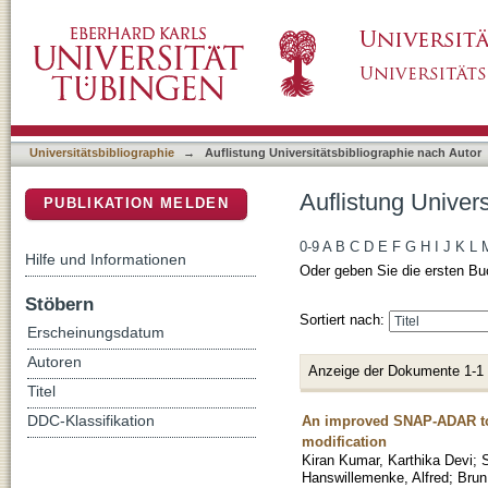
Auflistung Universitätsbibliographie nach Aut
DSpace Repositorium (Manakin basiert)
Universitätsbibliographie
→
Auflistung Universitätsbibliographie nach Autor
Auflistung Univers
PUBLIKATION MELDEN
0-9
A
B
C
D
E
F
G
H
I
J
K
L
Hilfe und Informationen
Oder geben Sie die ersten Bu
Stöbern
Sortiert nach:
Erscheinungsdatum
Autoren
Anzeige der Dokumente 1-1
Titel
An improved SNAP-ADAR tool 
DDC-Klassifikation
modification
Kiran Kumar, Karthika Devi
;
Hanswillemenke, Alfred
;
Brun