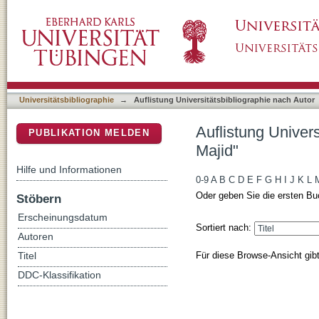
Auflistung Universitätsbibliographie nach A
DSpace Repositorium (Manakin basiert)
Universitätsbibliographie
→
Auflistung Universitätsbibliographie nach Autor
Auflistung Univer
PUBLIKATION MELDEN
Majid"
Hilfe und Informationen
0-9
A
B
C
D
E
F
G
H
I
J
K
L
Oder geben Sie die ersten Bu
Stöbern
Erscheinungsdatum
Sortiert nach:
Autoren
Für diese Browse-Ansicht gib
Titel
DDC-Klassifikation