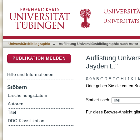
Auflistung Universitätsbibliographie nach Au
DSpace Repositorium (Manakin basiert)
Universitätsbibliographie
→
Auflistung Universitätsbibliographie nach Autor
Auflistung Univer
PUBLIKATION MELDEN
Jayden L."
Hilfe und Informationen
0-9
A
B
C
D
E
F
G
H
I
J
K
L
Oder geben Sie die ersten Bu
Stöbern
Erscheinungsdatum
Sortiert nach:
Autoren
Für diese Browse-Ansicht gib
Titel
DDC-Klassifikation