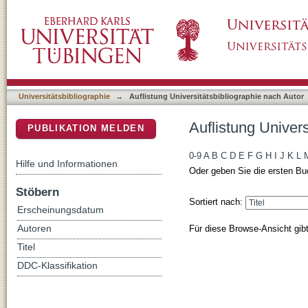
Auflistung Universitätsbibliographie nach Aut
DSpace Repositorium (Manakin basiert)
Universitätsbibliographie
→
Auflistung Universitätsbibliographie nach Autor
Auflistung Univers
PUBLIKATION MELDEN
0-9
A
B
C
D
E
F
G
H
I
J
K
L
Hilfe und Informationen
Oder geben Sie die ersten Bu
Stöbern
Sortiert nach:
Erscheinungsdatum
Für diese Browse-Ansicht gib
Autoren
Titel
DDC-Klassifikation