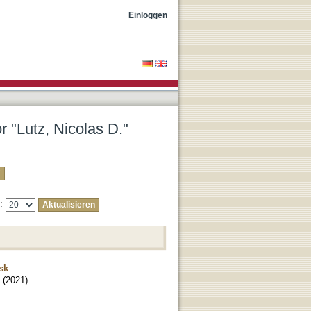
Einloggen
r "Lutz, Nicolas D."
e:
sk
(
2021
)