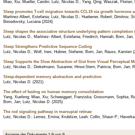
Miao, Xiu
;
Mueller, Carolin
;
Lutz, Nicolas D.
;
Yang, Qing
;
Waszak, Florian
;
Sleep promotes T-cell migration towards CCL19 via growth hormone a
Martinez-Albert, Estefania
;
Lutz, Nicolas D.
;
Huebener, Robert
;
Dimitrov, S
Besedovsky, Luciana
(
2024
)
Sleep shapes the associative structure underlying pattern completion
Lutz, Nicolas D.
;
Martinez- Albert, Estefania
;
Friedrich, Hannah
;
Born, Jan
;
Sleep Strengthens Predictive Sequence Coding
Lutz, Nicolas D.
;
Wolf, Ines
;
Hubner, Stefanie
;
Born, Jan
;
Rauss, Karsten
(
Sleep Supports the Slow Abstraction of Gist from Visual Perceptual 
Lutz, Nicolas D.
;
Diekelmann, Susanne
;
Hinse-Stern, Patricia
;
Born, Jan
;
R
Sleep-dependent memory abstraction and prediction
Lutz, Nicolas D.
(
2021
)
The effect of fasting on human memory consolidation
Yang, Xuefeng
;
Miao, Xiu
;
Schweiggart, Franziska
;
Grossmann, Sophia
;
Ra
Born, Jan
;
Lutz, Nicolas D.
(
2025
)
The rod signaling pathway in marsupial retinae
Lutz, Nicolas D.
;
Lemes, Emina
;
Krubitzer, Leah
;
Collin, Shaun P.
;
Haverka
Anzeige der Dokumente 1-9 von 9