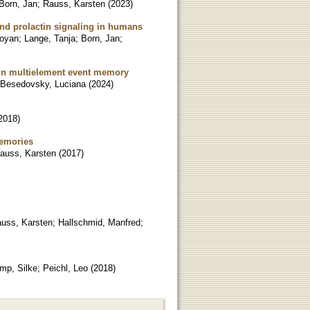
Born, Jan
;
Rauss, Karsten
(
2023
)
nd prolactin signaling in humans
toyan
;
Lange, Tanja
;
Born, Jan
;
 in multielement event memory
Besedovsky, Luciana
(
2024
)
2018
)
Memories
auss, Karsten
(
2017
)
uss, Karsten
;
Hallschmid, Manfred
;
mp, Silke
;
Peichl, Leo
(
2018
)