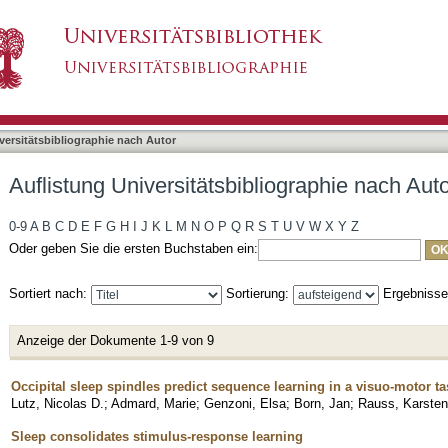
liographie nach Autor "Lutz, Nicolas D."
asiert)
versitätsbibliographie nach Autor
Auflistung Universitätsbibliographie nach Auto
0-9
A
B
C
D
E
F
G
H
I
J
K
L
M
N
O
P
Q
R
S
T
U
V
W
X
Y
Z
Oder geben Sie die ersten Buchstaben ein:
Sortiert nach:
Sortierung:
Ergebniss
Anzeige der Dokumente 1-9 von 9
Occipital sleep spindles predict sequence learning in a visuo-motor ta
Lutz, Nicolas D.
;
Admard, Marie
;
Genzoni, Elsa
;
Born, Jan
;
Rauss, Karsten
Sleep consolidates stimulus-response learning