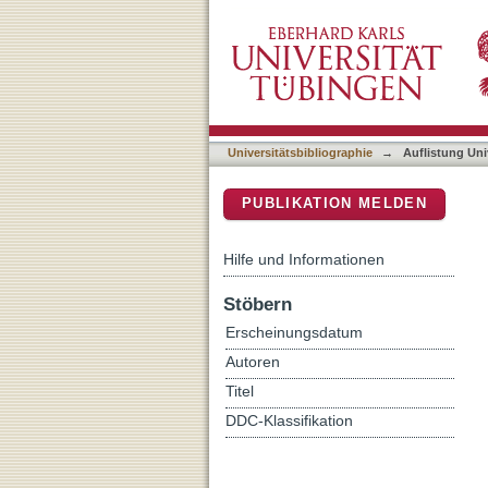
Auflistung Universitätsbib
DSpace Repositorium (Manakin b
Universitätsbibliographie
→
Auflistung Uni
PUBLIKATION MELDEN
Hilfe und Informationen
Stöbern
Erscheinungsdatum
Autoren
Titel
DDC-Klassifikation