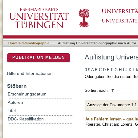
Auflistung Universitätsbibliographie nach Aut
DSpace Repositorium (Manakin basiert)
Universitätsbibliographie
→
Auflistung Universitätsbibliographie nach Autor
Auflistung Univers
PUBLIKATION MELDEN
0-9
A
B
C
D
E
F
G
H
I
J
K
L
Hilfe und Informationen
Oder geben Sie die ersten Bu
Stöbern
Sortiert nach:
Erscheinungsdatum
Autoren
Anzeige der Dokumente 1-1
Titel
Aus Fehlern lernen – quali
DDC-Klassifikation
Foerster, Christian
;
Lorenz, G