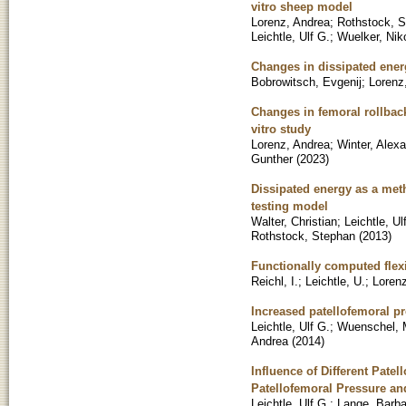
vitro sheep model
Lorenz, Andrea
;
Rothstock, 
Leichtle, Ulf G.
;
Wuelker, Nik
Changes in dissipated energ
Bobrowitsch, Evgenij
;
Lorenz
Changes in femoral rollback
vitro study
Lorenz, Andrea
;
Winter, Alex
Gunther
(
2023
)
Dissipated energy as a meth
testing model
Walter, Christian
;
Leichtle, Ul
Rothstock, Stephan
(
2013
)
Functionally computed flexi
Reichl, I.
;
Leichtle, U.
;
Lorenz
Increased patellofemoral pr
Leichtle, Ulf G.
;
Wuenschel, 
Andrea
(
2014
)
Influence of Different Pate
Patellofemoral Pressure an
Leichtle, Ulf G.
;
Lange, Barba