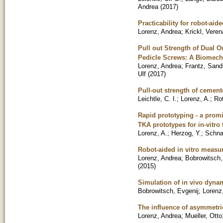
Andrea
(
2017
)
Practicability for robot-aid
Lorenz, Andrea
;
Krickl, Veren
Pull out Strength of Dual
Pedicle Screws: A Biomecha
Lorenz, Andrea
;
Frantz, Sand
Ulf
(
2017
)
Pull-out strength of cement
Leichtle, C. I.
;
Lorenz, A.
;
Ro
Rapid prototyping - a promi
TKA prototypes for in-vitro 
Lorenz, A.
;
Herzog, Y.
;
Schnau
Robot-aided in vitro measur
Lorenz, Andrea
;
Bobrowitsch,
(
2015
)
Simulation of in vivo dyna
Bobrowitsch, Evgenij
;
Lorenz
The influence of asymmetric
Lorenz, Andrea
;
Mueller, Otto