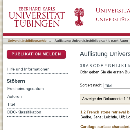
Auflistung Universitätsbibliographie nach Au
DSpace Repositorium (Manakin basiert)
Universitätsbibliographie
→
Auflistung Universitätsbibliographie nach Autor
Auflistung Univer
PUBLIKATION MELDEN
0-9
A
B
C
D
E
F
G
H
I
J
K
L
Hilfe und Informationen
Oder geben Sie die ersten Bu
Stöbern
Sortiert nach:
Erscheinungsdatum
Autoren
Anzeige der Dokumente 1-1
Titel
1.2 French stone retrieval b
DDC-Klassifikation
Bedke, Jens
;
Leichtle, Ulf
;
Lo
Cartilage surface characteri