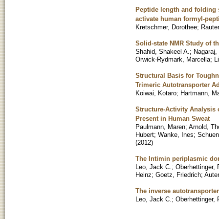
Peptide length and folding 
activate human formyl-pepti
Kretschmer, Dorothee
;
Raute
Solid-state NMR Study of 
Shahid, Shakeel A.
;
Nagaraj,
Orwick-Rydmark, Marcella
;
L
Structural Basis for Toughn
Trimeric Autotransporter A
Koiwai, Kotaro
;
Hartmann, Ma
Structure-Activity Analysis
Present in Human Sweat
Paulmann, Maren
;
Arnold, T
Hubert
;
Wanke, Ines
;
Schuen
(
2012
)
The Intimin periplasmic do
Leo, Jack C.
;
Oberhettinger, 
Heinz
;
Goetz, Friedrich
;
Auten
The inverse autotransporter
Leo, Jack C.
;
Oberhettinger, 