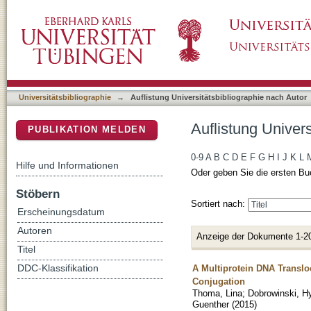
Auflistung Universitätsbibliographie nach Auto
DSpace Repositorium (Manakin basiert)
Universitätsbibliographie
→
Auflistung Universitätsbibliographie nach Autor
Auflistung Univers
PUBLIKATION MELDEN
0-9
A
B
C
D
E
F
G
H
I
J
K
L
Hilfe und Informationen
Oder geben Sie die ersten Bu
Stöbern
Sortiert nach:
Erscheinungsdatum
Autoren
Anzeige der Dokumente 1-2
Titel
A Multiprotein DNA Translo
DDC-Klassifikation
Conjugation
Thoma, Lina
;
Dobrowinski, H
Guenther
(
2015
)