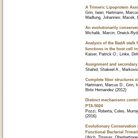
A Trimeric Lipoprotein Assi
Grin, Iwan
;
Hartmann, Marcu
Madlung, Johannes
;
Macek, 
An evolutionarily conserved
Michalik, Marcin
;
Orwick-Ryd
Analysis of the BadA stalk
functions in the host cell i
Kaiser, Patrick O.
;
Linke, Dir
Assignment and secondary 
Shahid, Shakeel A.
;
Markovic
Complete fiber structures o
Hartmann, Marcus D.
;
Grin, 
Birte Hernandez
(
2012
)
Distinct mechanisms contri
PTA-5024
Pozzi, Roberta
;
Coles, Murra
(
2016
)
Evolutionary Conservation 
Functional Bacterial Trimer
Ulrich, Thomas
;
Oberhettinger