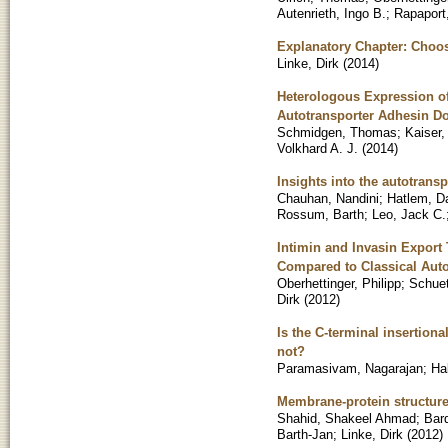
Autenrieth, Ingo B.
;
Rapaport
Explanatory Chapter: Choos
Linke, Dirk
(
2014
)
Heterologous Expression of
Autotransporter Adhesin D
Schmidgen, Thomas
;
Kaiser,
Volkhard A. J.
(
2014
)
Insights into the autotrans
Chauhan, Nandini
;
Hatlem, Da
Rossum, Barth
;
Leo, Jack C.
Intimin and Invasin Export
Compared to Classical Auto
Oberhettinger, Philipp
;
Schue
Dirk
(
2012
)
Is the C-terminal insertion
not?
Paramasivam, Nagarajan
;
Ha
Membrane-protein structure
Shahid, Shakeel Ahmad
;
Bar
Barth-Jan
;
Linke, Dirk
(
2012
)