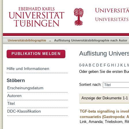
Auflistung Universitätsbibliographie nach Au
DSpace Repositorium (Manakin basiert)
Universitätsbibliographie
→
Auflistung Universitätsbibliographie nach Autor
Auflistung Univer
PUBLIKATION MELDEN
0-9
A
B
C
D
E
F
G
H
I
J
K
L
Hilfe und Informationen
Oder geben Sie die ersten Bu
Stöbern
Sortiert nach:
Erscheinungsdatum
Autoren
Anzeige der Dokumente 1-1
Titel
TGF-beta signalling is invo
DDC-Klassifikation
cornuarietis (Gastropoda: A
Link, Amanda
;
Triebskorn, Ri