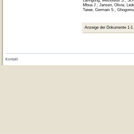
Lahngong, Methodius S.
;
Sch
Mbua J.
;
Jansen, Olivia
;
Ledo
Taiwe, Germain S.
;
Ghogomu,
Anzeige der Dokumente 1-1
Kontakt