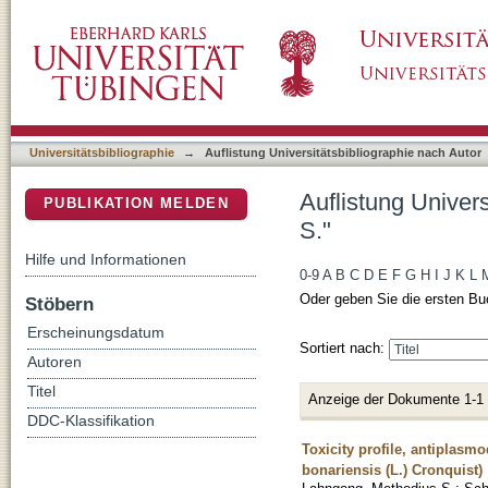
Auflistung Universitätsbibliographie nach Au
DSpace Repositorium (Manakin basiert)
Universitätsbibliographie
→
Auflistung Universitätsbibliographie nach Autor
Auflistung Univer
PUBLIKATION MELDEN
S."
Hilfe und Informationen
0-9
A
B
C
D
E
F
G
H
I
J
K
L
Oder geben Sie die ersten Bu
Stöbern
Erscheinungsdatum
Sortiert nach:
Autoren
Titel
Anzeige der Dokumente 1-1
DDC-Klassifikation
Toxicity profile, antiplasm
bonariensis (L.) Cronquist)