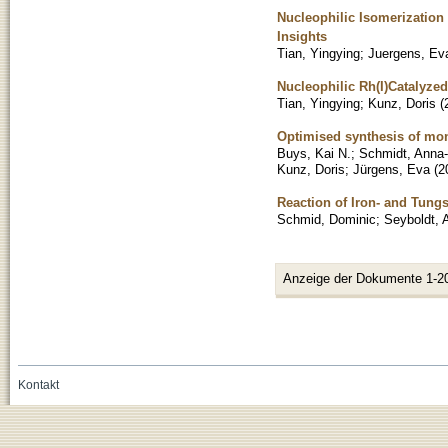
Nucleophilic Isomerization
Insights
Tian, Yingying
;
Juergens, Ev
Nucleophilic Rh(I)Catalyzed
Tian, Yingying
;
Kunz, Doris
(
Optimised synthesis of mon
Buys, Kai N.
;
Schmidt, Anna
Kunz, Doris
;
Jürgens, Eva
(
2
Reaction of Iron- and Tungs
Schmid, Dominic
;
Seyboldt, 
Anzeige der Dokumente 1-2
Kontakt