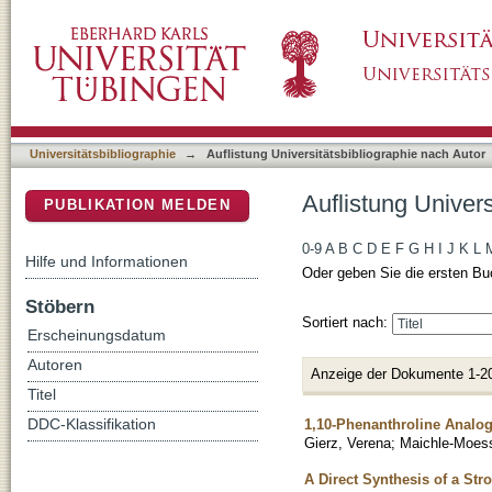
Auflistung Universitätsbibliographie nach Aut
DSpace Repositorium (Manakin basiert)
Universitätsbibliographie
→
Auflistung Universitätsbibliographie nach Autor
Auflistung Univers
PUBLIKATION MELDEN
0-9
A
B
C
D
E
F
G
H
I
J
K
L
Hilfe und Informationen
Oder geben Sie die ersten Bu
Stöbern
Sortiert nach:
Erscheinungsdatum
Autoren
Anzeige der Dokumente 1-2
Titel
1,10-Phenanthroline Analo
DDC-Klassifikation
Gierz, Verena
;
Maichle-Moess
A Direct Synthesis of a Str