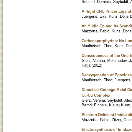
Schmid, Dominic
;
Seyboldt, 
A Rigid CNC Pincer Ligand 
Juergens, Eva
;
Kunz, Doris
(
An Ylidic Cp and its Scan
Mazzotta, Fabio
;
Kunz, Doris
Carbenaporphyrins: No Lon
Maulbetsch, Theo
;
Kunz, Dor
Consequences of the One-E
Gierz, Verena
;
Melomedov, J
Katja
(
2012
)
Deoxygenation of Epoxides
Maulbetsch, Theo
;
Juergens,
Dinuclear Coinage-Metal Co
Cu-Cu Complex
Gierz, Verena
;
Seyboldt, Ale
Bernd
;
Eichele, Klaus
;
Kunz,
Electron-Deficient Imidazo
Mazzotta, Fabio
;
Zitzer, Geo
Electrosynthesis of Imidaz