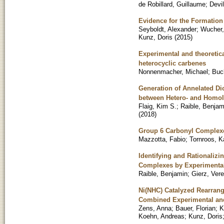
de Robillard, Guillaume
;
Devil
Evidence for the Formation
Seyboldt, Alexander
;
Wucher,
Kunz, Doris
(
2015
)
Experimental and theoretica
heterocyclic carbenes
Nonnenmacher, Michael
;
Buc
Generation of Annelated Di
between Hetero- and Homo
Flaig, Kim S.
;
Raible, Benjam
(
2018
)
Group 6 Carbonyl Complexe
Mazzotta, Fabio
;
Tornroos, K
Identifying and Rationalizi
Complexes by Experimental
Raible, Benjamin
;
Gierz, Ver
Ni(NHC) Catalyzed Rearrang
Combined Experimental an
Zens, Anna
;
Bauer, Florian
;
K
Koehn, Andreas
;
Kunz, Doris