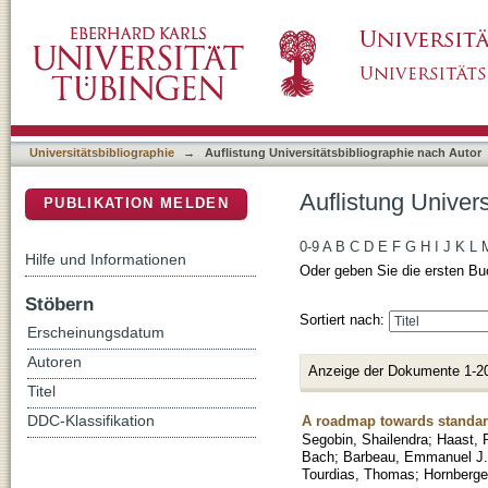
Auflistung Universitätsbibliographie nach Au
DSpace Repositorium (Manakin basiert)
Universitätsbibliographie
→
Auflistung Universitätsbibliographie nach Autor
Auflistung Univer
PUBLIKATION MELDEN
0-9
A
B
C
D
E
F
G
H
I
J
K
L
Hilfe und Informationen
Oder geben Sie die ersten Bu
Stöbern
Sortiert nach:
Erscheinungsdatum
Autoren
Anzeige der Dokumente 1-2
Titel
A roadmap towards standar
DDC-Klassifikation
Segobin, Shailendra
;
Haast, 
Bach
;
Barbeau, Emmanuel J.
Tourdias, Thomas
;
Hornberge