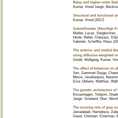
Relay and higher-order thal
Kumar, Vinod Jangir
;
Beckman
Structural and functional 
Kumar, Vinod
(
2017
)
Submillimeter Ultra-High F
Mahler, Lucas
;
Steiglechner, 
Heule, Rahel
;
Charyasz, Edy
Gabriele
;
Scheffler, Klaus
(
20
The anterior and medial tha
using diffusion-weighted i
Grodd, Wolfgang
;
Kumar, Vin
The effect of ketamine on af
Sen, Zuemruet Duygu
;
Chand
Merve
;
Javaheripour, Nooshi
Esra
;
Deliano, Matthias
;
Walt
The genetic architecture o
Elvsashagen, Torbjorn
;
Shadr
Jangir
;
Smeland, Olav
;
Westl
The missing role of gray mat
Jamalabadi, Hamidreza
;
Zube
Gaser, Christian
;
Esterman, 