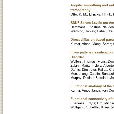
Angular smoothing and radia
tractography
Otto, K. M.
;
Ehricke, H. -H.
;
BDNF Serum Levels are Asso
Hammans, Christine
;
Neugeba
Wensing, Tobias
;
Habel, Ute
Direct diffusion-based parc
Kumar, Vinod
;
Mang, Sarah
;
From pattern classification
Disorder
Wolfers, Thomas
;
Floris, Dor
Zabihi, Mariam
;
Llera, Alberto
Dafnis
;
Dimitrova, Ralica
;
Ch
Moessnang, Carolin
;
Banasch
Murphy, Declan
;
Buitelaar, J
Functional anatomy of the 
Kumar, Vinod Jangir
;
van Oor
Functional connectivity of 
Charyasz, Edyta
;
Erb, Micha
Wolfgang
;
Scheffler, Klaus
(
2