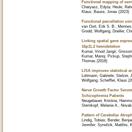
Functional mapping of sens
Charyasz, Edyta
;
Heule, Rah
Klaus
;
Bause, Jonas
(
2023
)
Functional parcellation usi
van Oort, Erik S. B.
;
Mennes,
Grodd, Wolfgang
;
Doeller, Chr
Linking spatial gene expres
16p11.2 hemideletion
Kumar, Vinod Jangir
;
Grissom
Kumar, Manoj
;
Pickup, Step
Thomas
(
2018
)
LISA improves statistical a
Lohmann, Gabriele
;
Stelzer,
Wolfgang
;
Scheffler, Klaus
(
2
Nerve Growth Factor Serum 
Schizophrenia Patients
Neugebauer, Kristina
;
Hamman
Sternkopf, Melanie A.
;
Novak
Pattern of Cerebellar Atrop
Lindig, Tobias
;
Bender, Benja
Jennifer
;
Synofzik, Matthis
;
K