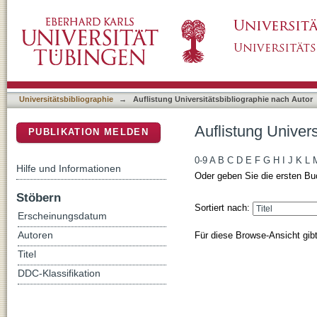
Auflistung Universitätsbibliographie nach Au
DSpace Repositorium (Manakin basiert)
Universitätsbibliographie
→
Auflistung Universitätsbibliographie nach Autor
Auflistung Univer
PUBLIKATION MELDEN
0-9
A
B
C
D
E
F
G
H
I
J
K
L
Hilfe und Informationen
Oder geben Sie die ersten Bu
Stöbern
Sortiert nach:
Erscheinungsdatum
Für diese Browse-Ansicht gib
Autoren
Titel
DDC-Klassifikation