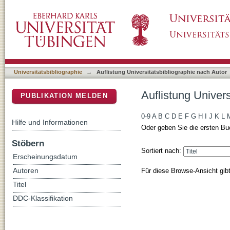
Auflistung Universitätsbibliographie nach Au
DSpace Repositorium (Manakin basiert)
Universitätsbibliographie
→
Auflistung Universitätsbibliographie nach Autor
Auflistung Univer
PUBLIKATION MELDEN
0-9
A
B
C
D
E
F
G
H
I
J
K
L
Hilfe und Informationen
Oder geben Sie die ersten Bu
Stöbern
Sortiert nach:
Erscheinungsdatum
Für diese Browse-Ansicht gib
Autoren
Titel
DDC-Klassifikation