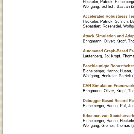
Heckeler, Patrick
;
Eichelberg
Wolfgang
;
Schlich, Bastian
(
Accelerated Robustness Te
Heckeler, Patrick
;
Schlich, B
Sebastian
;
Rosenstiel, Wolfg
Attack Simulation and Adap
Bringmann, Oliver
;
Kropf, T
Automated Graph-Based Faul
Laufenberg, Jo
;
Kropf, Thom
Beschleunigte Robustheits
Eichelberger, Hanno
;
Huster,
Wolfgang
;
Heckeler, Patrick
(
CAN Simulation Framework
Bringmann, Oliver
;
Kropf, T
Debugger-Based Record Repl
Eichelberger, Hanno
;
Ruf, Ju
Erkennen von Speicherverle
Eichelberger, Hanno
;
Heckeler
Wolfgang
;
Greiner, Thomas
(