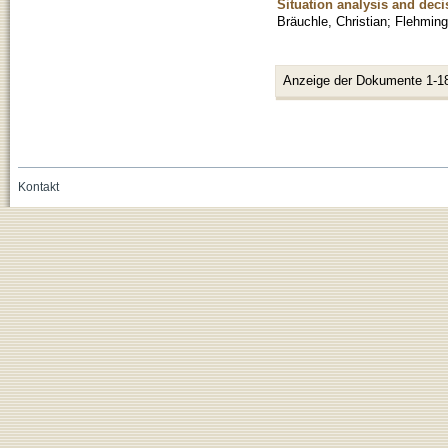
Situation analysis and deci
Bräuchle, Christian
;
Flehming
Anzeige der Dokumente 1-1
Kontakt