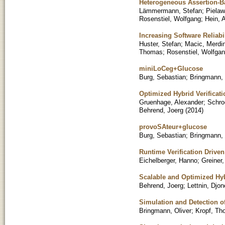
Heterogeneous Assertion-Ba
Lämmermann, Stefan
;
Pielaw
Rosenstiel, Wolfgang
;
Hein, 
Increasing Software Reliabi
Huster, Stefan
;
Macic, Merdi
Thomas
;
Rosenstiel, Wolfga
miniLoCeg+Glucose
Burg, Sebastian
;
Bringmann, 
Optimized Hybrid Verificat
Gruenhage, Alexander
;
Schro
Behrend, Joerg
(
2014
)
provoSAteur+glucose
Burg, Sebastian
;
Bringmann, 
Runtime Verification Drive
Eichelberger, Hanno
;
Greiner
Scalable and Optimized Hyb
Behrend, Joerg
;
Lettnin, Djo
Simulation and Detection o
Bringmann, Oliver
;
Kropf, T