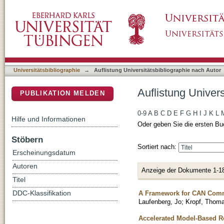
Auflistung Universitätsbibliographie nach Au
DSpace Repositorium (Manakin basiert)
Universitätsbibliographie
→
Auflistung Universitätsbibliographie nach Autor
Auflistung Univer
PUBLIKATION MELDEN
0-9
A
B
C
D
E
F
G
H
I
J
K
L
Hilfe und Informationen
Oder geben Sie die ersten Bu
Stöbern
Sortiert nach:
Erscheinungsdatum
Autoren
Anzeige der Dokumente 1-1
Titel
A Framework for CAN Comm
DDC-Klassifikation
Laufenberg, Jo
;
Kropf, Thom
Accelerated Model-Based R