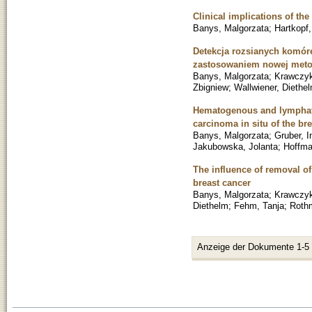
Clinical implications of the
Banys, Malgorzata
;
Hartkopf
Detekcja rozsianych komór
zastosowaniem nowej meto
Banys, Malgorzata
;
Krawczyk
Zbigniew
;
Wallwiener, Diethe
Hematogenous and lymphatic
carcinoma in situ of the bre
Banys, Malgorzata
;
Gruber, I
Jakubowska, Jolanta
;
Hoffma
The influence of removal of
breast cancer
Banys, Malgorzata
;
Krawczyk
Diethelm
;
Fehm, Tanja
;
Roth
Anzeige der Dokumente 1-5