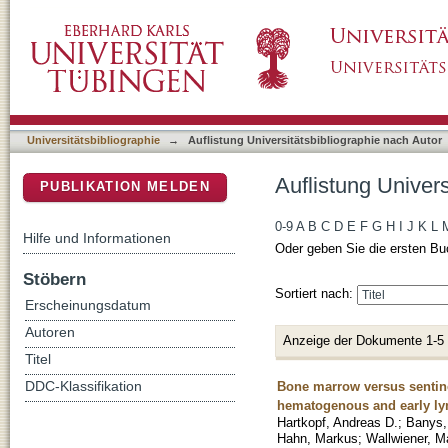
Auflistung Universitätsbibliographie nach Au
DSpace Repositorium (Manakin basiert)
Universitätsbibliographie
→
Auflistung Universitätsbibliographie nach Autor
Auflistung Univer
PUBLIKATION MELDEN
0-9
A
B
C
D
E
F
G
H
I
J
K
L
Hilfe und Informationen
Oder geben Sie die ersten Bu
Stöbern
Sortiert nach:
Erscheinungsdatum
Autoren
Anzeige der Dokumente 1-5
Titel
Bone marrow versus sentine
DDC-Klassifikation
hematogenous and early ly
Hartkopf, Andreas D.
;
Banys,
Hahn, Markus
;
Wallwiener, M