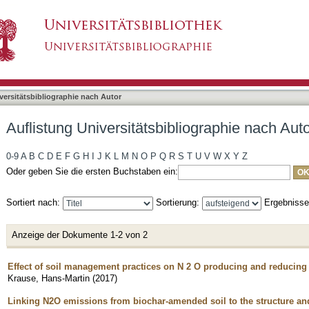
bliographie nach Autor "Krause, Hans-Martin"
asiert)
versitätsbibliographie nach Autor
Auflistung Universitätsbibliographie nach Aut
0-9
A
B
C
D
E
F
G
H
I
J
K
L
M
N
O
P
Q
R
S
T
U
V
W
X
Y
Z
Oder geben Sie die ersten Buchstaben ein:
Sortiert nach:
Sortierung:
Ergebniss
Anzeige der Dokumente 1-2 von 2
Effect of soil management practices on N 2 O producing and reducin
Krause, Hans-Martin
(
2017
)
Linking N2O emissions from biochar-amended soil to the structure and