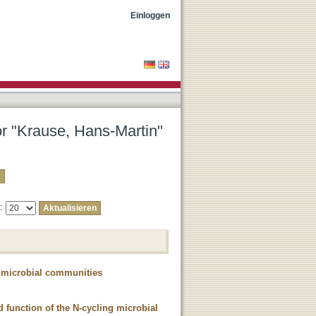
Einloggen
or "Krause, Hans-Martin"
e:
g microbial communities
 function of the N-cycling microbial