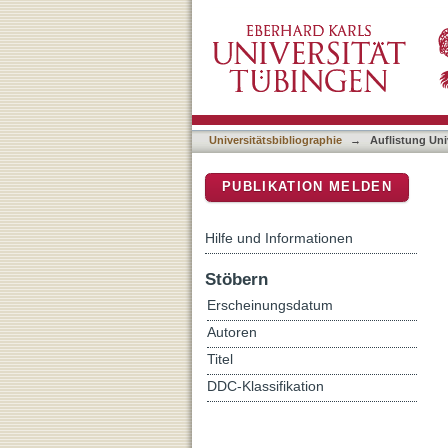
Auflistung Universitätsbi
DSpace Repositorium (Manakin b
Universitätsbibliographie
→
Auflistung Uni
PUBLIKATION MELDEN
Hilfe und Informationen
Stöbern
Erscheinungsdatum
Autoren
Titel
DDC-Klassifikation