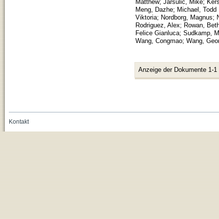
Matthew
;
Jarsulic, Mike
;
Kers
Meng, Dazhe
;
Michael, Todd 
Viktoria
;
Nordborg, Magnus
;
Rodriguez, Alex
;
Rowan, Beth
Felice Gianluca
;
Sudkamp, Mi
Wang, Congmao
;
Wang, Geo
Anzeige der Dokumente 1-1
Kontakt