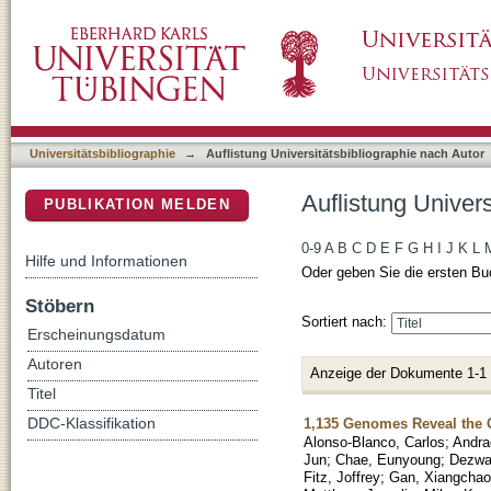
Auflistung Universitätsbibliographie nach Auto
DSpace Repositorium (Manakin basiert)
Universitätsbibliographie
→
Auflistung Universitätsbibliographie nach Autor
Auflistung Univers
PUBLIKATION MELDEN
0-9
A
B
C
D
E
F
G
H
I
J
K
L
Hilfe und Informationen
Oder geben Sie die ersten Bu
Stöbern
Sortiert nach:
Erscheinungsdatum
Autoren
Anzeige der Dokumente 1-1
Titel
1,135 Genomes Reveal the G
DDC-Klassifikation
Alonso-Blanco, Carlos
;
Andra
Jun
;
Chae, Eunyoung
;
Dezwa
Fitz, Joffrey
;
Gan, Xiangchao