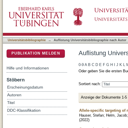
Auflistung Universitätsbibliographie nach Au
DSpace Repositorium (Manakin basiert)
Universitätsbibliographie
→
Auflistung Universitätsbibliographie nach Autor
Auflistung Univer
PUBLIKATION MELDEN
0-9
A
B
C
D
E
F
G
H
I
J
K
L
Hilfe und Informationen
Oder geben Sie die ersten Bu
Stöbern
Sortiert nach:
Erscheinungsdatum
Autoren
Anzeige der Dokumente 1-5
Titel
Allele-specific targeting o
DDC-Klassifikation
Hauser, Stefan
;
Helm, Jacob
(
2022
)