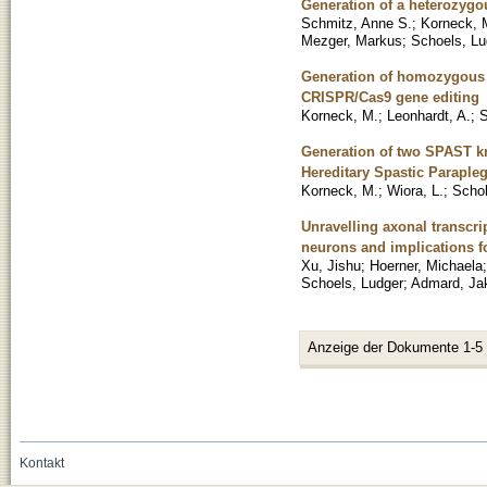
Generation of a heterozyg
Schmitz, Anne S.
;
Korneck, 
Mezger, Markus
;
Schoels, Lu
Generation of homozygous 
CRISPR/Cas9 gene editing
Korneck, M.
;
Leonhardt, A.
;
S
Generation of two SPAST kn
Hereditary Spastic Parapleg
Korneck, M.
;
Wiora, L.
;
Schol
Unravelling axonal transcri
neurons and implications f
Xu, Jishu
;
Hoerner, Michaela
Schoels, Ludger
;
Admard, Ja
Anzeige der Dokumente 1-5
Kontakt