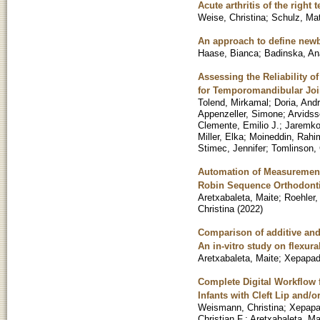
Acute arthritis of the righ
Weise, Christina
;
Schulz, Mat
An approach to define newb
Haase, Bianca
;
Badinska, An
Assessing the Reliability 
for Temporomandibular Joi
Tolend, Mirkamal
;
Doria, And
Appenzeller, Simone
;
Arvidss
Clemente, Emilio J.
;
Jaremko
Miller, Elka
;
Moineddin, Rahi
Stimec, Jennifer
;
Tomlinson,
Automation of Measurement
Robin Sequence Orthodonti
Aretxabaleta, Maite
;
Roehler,
Christina
(
2022
)
Comparison of additive and 
An in-vitro study on flexura
Aretxabaleta, Maite
;
Xepapad
Complete Digital Workflow 
Infants with Cleft Lip and/o
Weismann, Christina
;
Xepapa
Christian F.
;
Aretxabaleta, Ma