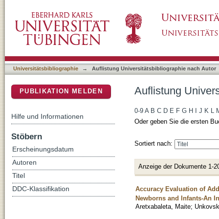
Auflistung Universitätsbibliographie nach Au
DSpace Repositorium (Manakin basiert)
Universitätsbibliographie
→
Auflistung Universitätsbibliographie nach Autor
Auflistung Univer
PUBLIKATION MELDEN
0-9
A
B
C
D
E
F
G
H
I
J
K
L
Hilfe und Informationen
Oder geben Sie die ersten Bu
Stöbern
Sortiert nach:
Erscheinungsdatum
Autoren
Anzeige der Dokumente 1-2
Titel
Accuracy Evaluation of Addi
DDC-Klassifikation
Newborns and Infants-An In
Aretxabaleta, Maite
;
Unkovsk