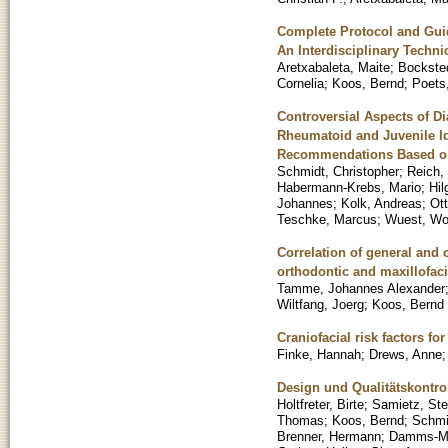
Complete Protocol and Guid
An Interdisciplinary Techn
Aretxabaleta, Maite
;
Bocksted
Cornelia
;
Koos, Bernd
;
Poets,
Controversial Aspects of Di
Rheumatoid and Juvenile Id
Recommendations Based on a
Schmidt, Christopher
;
Reich,
Habermann-Krebs, Mario
;
Hil
Johannes
;
Kolk, Andreas
;
Ott
Teschke, Marcus
;
Wuest, Wo
Correlation of general and o
orthodontic and maxillofac
Tamme, Johannes Alexander
Wiltfang, Joerg
;
Koos, Bernd
Craniofacial risk factors f
Finke, Hannah
;
Drews, Anne
Design und Qualitätskontr
Holtfreter, Birte
;
Samietz, Ste
Thomas
;
Koos, Bernd
;
Schmi
Brenner, Hermann
;
Damms-Ma