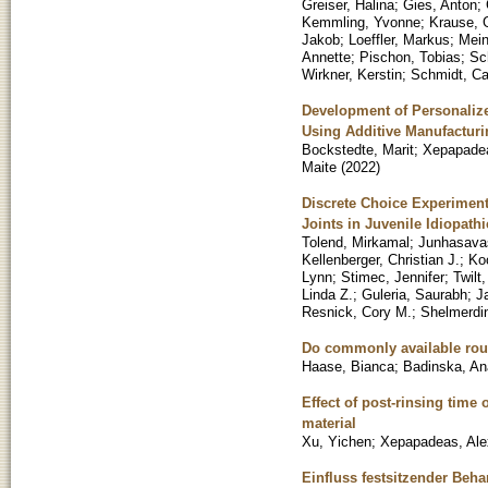
Greiser, Halina
;
Gies, Anton
;
Kemmling, Yvonne
;
Krause, 
Jakob
;
Loeffler, Markus
;
Mein
Annette
;
Pischon, Tobias
;
Sc
Wirkner, Kerstin
;
Schmidt, Ca
Development of Personalized
Using Additive Manufacturi
Bockstedte, Marit
;
Xepapadea
Maite
(
2022
)
Discrete Choice Experimen
Joints in Juvenile Idiopathi
Tolend, Mirkamal
;
Junhasavas
Kellenberger, Christian J.
;
Ko
Lynn
;
Stimec, Jennifer
;
Twilt
Linda Z.
;
Guleria, Saurabh
;
J
Resnick, Cory M.
;
Shelmerdi
Do commonly available roun
Haase, Bianca
;
Badinska, An
Effect of post-rinsing time 
material
Xu, Yichen
;
Xepapadeas, Ale
Einfluss festsitzender Beh