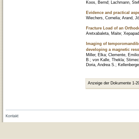
Koos, Bernd
;
Lachmann, Ste
Evidence and practical aspe
Wiechers, Cornelia
;
Arand, Jö
Fracture Load of an Orthod
Aretxabaleta, Maite
;
Xepapad
Imaging of temporomandibula
developing a magnetic res
Miller, Elka
;
Clemente, Emilio
B.
;
von Kalle, Thekla
;
Stimec
Doria, Andrea S.
;
Kellenberger
Anzeige der Dokumente 1-2
Kontakt