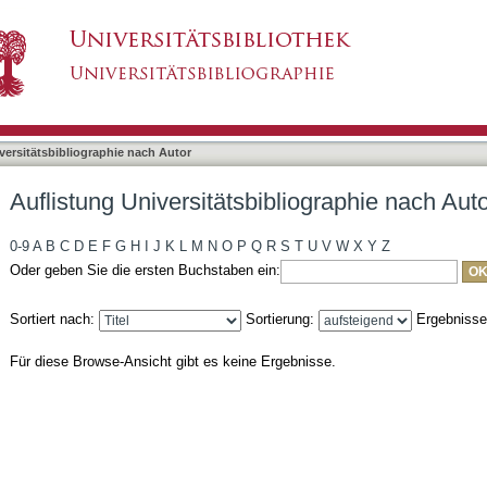
bliographie nach Autor "Koch, Bernhard"
asiert)
versitätsbibliographie nach Autor
Auflistung Universitätsbibliographie nach Aut
0-9
A
B
C
D
E
F
G
H
I
J
K
L
M
N
O
P
Q
R
S
T
U
V
W
X
Y
Z
Oder geben Sie die ersten Buchstaben ein:
Sortiert nach:
Sortierung:
Ergebniss
Für diese Browse-Ansicht gibt es keine Ergebnisse.