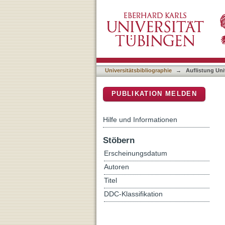
Auflistung Universitätsbi
DSpace Repositorium (Manakin b
Universitätsbibliographie
→
Auflistung Uni
PUBLIKATION MELDEN
Hilfe und Informationen
Stöbern
Erscheinungsdatum
Autoren
Titel
DDC-Klassifikation