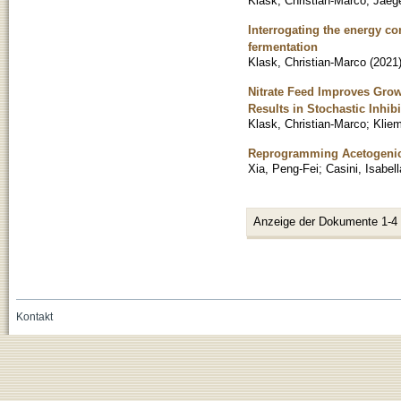
Klask, Christian-Marco
;
Jaege
Interrogating the energy co
fermentation
Klask, Christian-Marco
(
2021
Nitrate Feed Improves Grow
Results in Stochastic Inhib
Klask, Christian-Marco
;
Kliem
Reprogramming Acetogenic 
Xia, Peng-Fei
;
Casini, Isabell
Anzeige der Dokumente 1-4
Kontakt