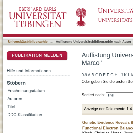
Auflistung Universitätsbibliographie nach Aut
DSpace Repositorium (Manakin basiert)
Universitätsbibliographie
→
Auflistung Universitätsbibliographie nach Autor
Auflistung Univers
PUBLIKATION MELDEN
Marco"
Hilfe und Informationen
0-9
A
B
C
D
E
F
G
H
I
J
K
L
Oder geben Sie die ersten Bu
Stöbern
Erscheinungsdatum
Sortiert nach:
Autoren
Titel
Anzeige der Dokumente 1-4
DDC-Klassifikation
Genetic Evidence Reveals t
Functional Electron Balance