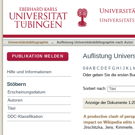
Auflistung Universitätsbibliographie nach Au
DSpace Repositorium (Manakin basiert)
Universitätsbibliographie
→
Auflistung Universitätsbibliographie nach Autor
Auflistung Univer
PUBLIKATION MELDEN
0-9
A
B
C
D
E
F
G
H
I
J
K
L
Hilfe und Informationen
Oder geben Sie die ersten Bu
Stöbern
Sortiert nach:
Erscheinungsdatum
Autoren
Anzeige der Dokumente 1-2
Titel
A productive clash of persp
DDC-Klassifikation
impact on Wikipedia edits 
Jirschitzka, Jens
;
Kimmerle,