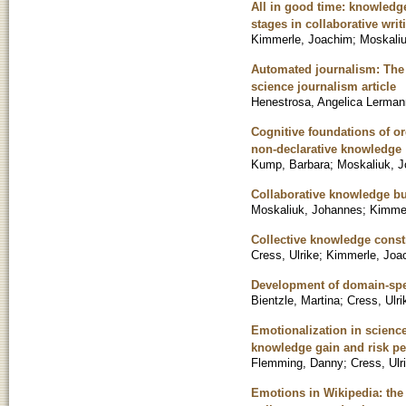
All in good time: knowledge
stages in collaborative writ
Kimmerle, Joachim
;
Moskali
Automated journalism: The e
science journalism article
Henestrosa, Angelica Lerman
Cognitive foundations of or
non-declarative knowledge
Kump, Barbara
;
Moskaliuk, 
Collaborative knowledge bu
Moskaliuk, Johannes
;
Kimmer
Collective knowledge const
Cress, Ulrike
;
Kimmerle, Joa
Development of domain-speci
Bientzle, Martina
;
Cress, Ulri
Emotionalization in science
knowledge gain and risk pe
Flemming, Danny
;
Cress, Ulr
Emotions in Wikipedia: the 