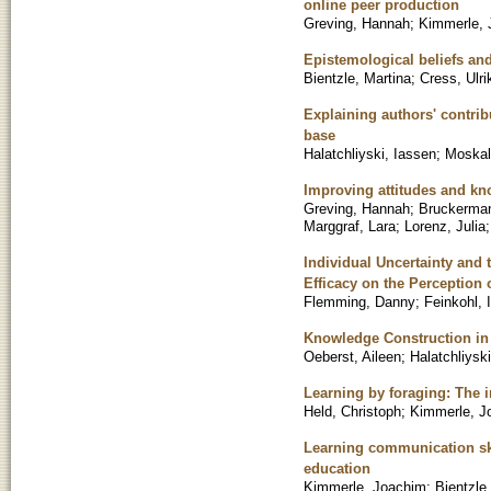
online peer production
Greving, Hannah
;
Kimmerle, 
Epistemological beliefs an
Bientzle, Martina
;
Cress, Ulri
Explaining authors' contrib
base
Halatchliyski, Iassen
;
Moskal
Improving attitudes and kno
Greving, Hannah
;
Bruckermann
Marggraf, Lara
;
Lorenz, Julia
Individual Uncertainty and 
Efficacy on the Perception o
Flemming, Danny
;
Feinkohl, 
Knowledge Construction in 
Oeberst, Aileen
;
Halatchliysk
Learning by foraging: The 
Held, Christoph
;
Kimmerle, J
Learning communication skil
education
Kimmerle, Joachim
;
Bientzle