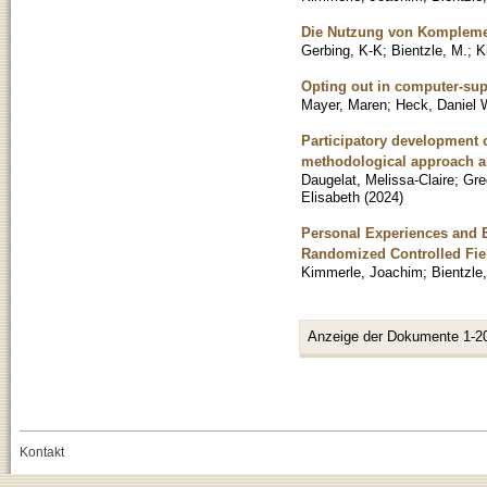
Die Nutzung von Komplemen
Gerbing, K-K
;
Bientzle, M.
;
K
Opting out in computer-sup
Mayer, Maren
;
Heck, Daniel 
Participatory development o
methodological approach an
Daugelat, Melissa-Claire
;
Gre
Elisabeth
(
2024
)
Personal Experiences and E
Randomized Controlled Fie
Kimmerle, Joachim
;
Bientzle
Anzeige der Dokumente 1-2
Kontakt