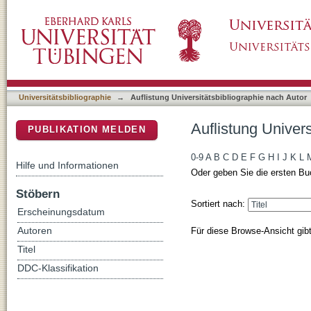
Auflistung Universitätsbibliographie nach Aut
DSpace Repositorium (Manakin basiert)
Universitätsbibliographie
→
Auflistung Universitätsbibliographie nach Autor
Auflistung Univers
PUBLIKATION MELDEN
0-9
A
B
C
D
E
F
G
H
I
J
K
L
Hilfe und Informationen
Oder geben Sie die ersten Bu
Stöbern
Sortiert nach:
Erscheinungsdatum
Für diese Browse-Ansicht gib
Autoren
Titel
DDC-Klassifikation