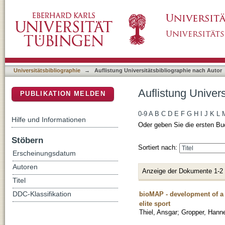
Auflistung Universitätsbibliographie nach Aut
DSpace Repositorium (Manakin basiert)
Universitätsbibliographie
→
Auflistung Universitätsbibliographie nach Autor
Auflistung Univers
PUBLIKATION MELDEN
0-9
A
B
C
D
E
F
G
H
I
J
K
L
Hilfe und Informationen
Oder geben Sie die ersten Bu
Stöbern
Sortiert nach:
Erscheinungsdatum
Autoren
Anzeige der Dokumente 1-2
Titel
bioMAP - development of a s
DDC-Klassifikation
elite sport
Thiel, Ansgar
;
Gropper, Hann