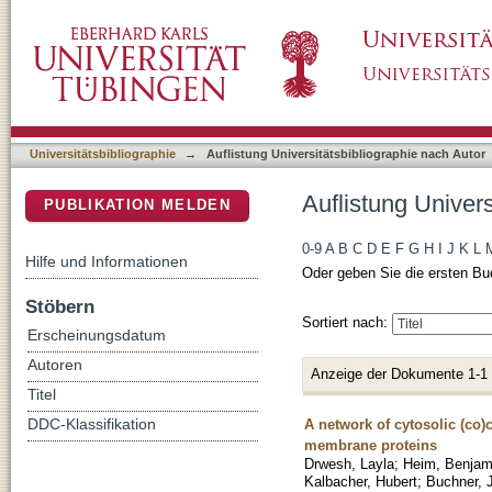
Auflistung Universitätsbibliographie nach Aut
DSpace Repositorium (Manakin basiert)
Universitätsbibliographie
→
Auflistung Universitätsbibliographie nach Autor
Auflistung Univers
PUBLIKATION MELDEN
0-9
A
B
C
D
E
F
G
H
I
J
K
L
Hilfe und Informationen
Oder geben Sie die ersten Bu
Stöbern
Sortiert nach:
Erscheinungsdatum
Autoren
Anzeige der Dokumente 1-1
Titel
A network of cytosolic (co
DDC-Klassifikation
membrane proteins
Drwesh, Layla
;
Heim, Benjam
Kalbacher, Hubert
;
Buchner, 