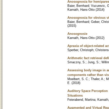
Anosognosia for hemiparesis
Baier, Bernhard
;
Vucurevic, 
Karnath, Hans-Otto
(
2014
)
Anosognosia for obvious vis
Baier, Bernhard
;
Geber, Chris
(
2015
)
Anosognosie
Karnath, Hans-Otto
(
2012
)
Apraxia of object-related a
Sperber, Christoph
;
Christens
Arithmetic fact retrieval def
Smaczny, S.
;
Jung, S.
;
Willm
Assessing body image in anor
components rather than visu
Moelbert, S. C.
;
Thaler, A.
;
Mo
E.
(
2018
)
Auditory Space Perception 
Situations
Feierabend, Martina
;
Karnath
Augmented and Virtual Reali