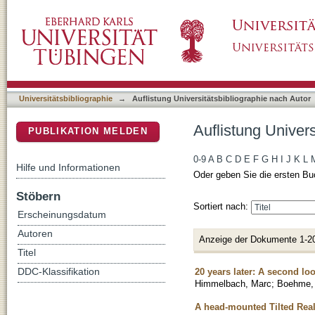
Auflistung Universitätsbibliographie nach Au
DSpace Repositorium (Manakin basiert)
Universitätsbibliographie
→
Auflistung Universitätsbibliographie nach Autor
Auflistung Univer
PUBLIKATION MELDEN
0-9
A
B
C
D
E
F
G
H
I
J
K
L
Hilfe und Informationen
Oder geben Sie die ersten Bu
Stöbern
Sortiert nach:
Erscheinungsdatum
Autoren
Anzeige der Dokumente 1-2
Titel
20 years later: A second l
DDC-Klassifikation
Himmelbach, Marc
;
Boehme,
A head-mounted Tilted Reali