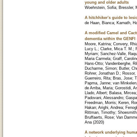
young and older adults
Woehrstein, Sofia
;
Bressler, 
A hitchhiker's guide to le
de Haan, Bianca
;
Karnath, H
A modified Camel and Cactu
dementia within the GENFI 
Moore, Katrina
;
Convery, Rhi
Lucy L.
;
Clarke, Mica T. M.
;
Myriam
;
Sanchez-Valle, Raqu
Maria Carmela
;
Graff, Carolin
Hans-Otto
;
Vandenberghe, Ri
Ducharme, Simon
;
Butler, Ch
Rohrer, Jonathan D.
;
Rossor, 
Guerreiro, Rita
;
Bras, Jose
;
T
Papma, Janne
;
van Minkelen
de Arriba, Maria
;
Gorostidi, A
Llado, Albert
;
Balasa, Mircea
Padovani, Alessandro
;
Gaspar
Freedman, Morris
;
Keren, Ro
Hakan
;
Arighi, Andrea
;
Fenogl
Rittman, Timothy
;
Shoesmith,
Bruffaerts, Rose
;
Van Damme,
Ana
(
2020
)
A network underlying human