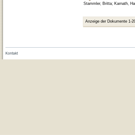
Stammler, Britta
;
Karnath, Ha
Anzeige der Dokumente 1-2
Kontakt