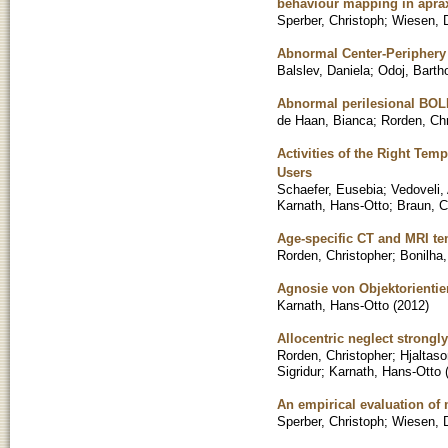
behaviour mapping in apra
Sperber, Christoph
;
Wiesen, D
Abnormal Center-Periphery 
Balslev, Daniela
;
Odoj, Bart
Abnormal perilesional BOLD 
de Haan, Bianca
;
Rorden, Chr
Activities of the Right Tem
Users
Schaefer, Eusebia
;
Vedoveli,
Karnath, Hans-Otto
;
Braun, C
Age-specific CT and MRI tem
Rorden, Christopher
;
Bonilha
Agnosie von Objektorienti
Karnath, Hans-Otto
(
2012
)
Allocentric neglect strongl
Rorden, Christopher
;
Hjaltas
Sigridur
;
Karnath, Hans-Otto
An empirical evaluation of
Sperber, Christoph
;
Wiesen, D