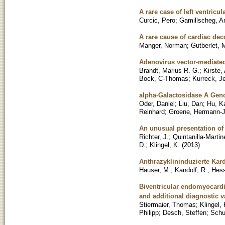
A rare case of left ventricu
Curcic, Pero
;
Gamillscheg, A
A rare cause of cardiac dec
Manger, Norman
;
Gutberlet, 
Adenovirus vector-mediated 
Brandt, Marius R. G.
;
Kirste,
Bock, C-Thomas
;
Kurreck, J
alpha-Galactosidase A Geno
Oder, Daniel
;
Liu, Dan
;
Hu, K
Reinhard
;
Groene, Hermann-J
An unusual presentation o
Richter, J.
;
Quintanilla-Martin
D.
;
Klingel, K.
(
2013
)
Anthrazyklininduzierte Kar
Hauser, M.
;
Kandolf, R.
;
Hess
Biventricular endomyocardia
and additional diagnostic v
Stiermaier, Thomas
;
Klingel, 
Philipp
;
Desch, Steffen
;
Schu