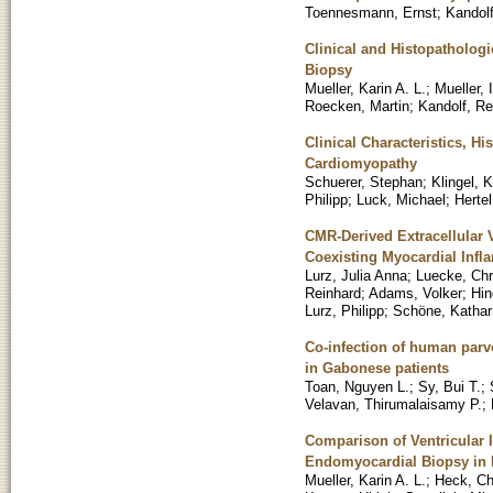
Toennesmann, Ernst
;
Kandolf
Clinical and Histopatholog
Biopsy
Mueller, Karin A. L.
;
Mueller, I
Roecken, Martin
;
Kandolf, Re
Clinical Characteristics, 
Cardiomyopathy
Schuerer, Stephan
;
Klingel, K
Philipp
;
Luck, Michael
;
Hertel
CMR-Derived Extracellular 
Coexisting Myocardial Inf
Lurz, Julia Anna
;
Luecke, Chr
Reinhard
;
Adams, Volker
;
Hin
Lurz, Philipp
;
Schöne, Kathar
Co-infection of human parv
in Gabonese patients
Toan, Nguyen L.
;
Sy, Bui T.
;
Velavan, Thirumalaisamy P.
;
Comparison of Ventricular 
Endomyocardial Biopsy in 
Mueller, Karin A. L.
;
Heck, Ch