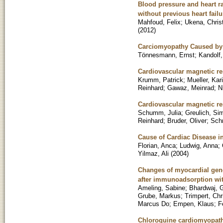
Blood pressure and heart ra
without previous heart failu
Mahfoud, Felix
;
Ukena, Chris
(
2012
)
Carciomyopathy Caused by 
Tönnesmann, Ernst
;
Kandolf,
Cardiovascular magnetic re
Krumm, Patrick
;
Mueller, Kari
Reinhard
;
Gawaz, Meinrad
;
N
Cardiovascular magnetic res
Schumm, Julia
;
Greulich, Si
Reinhard
;
Bruder, Oliver
;
Schn
Cause of Cardiac Disease i
Florian, Anca
;
Ludwig, Anna
;
Yilmaz, Ali
(
2004
)
Changes of myocardial gene
after immunoadsorption wi
Ameling, Sabine
;
Bhardwaj, 
Grube, Markus
;
Trimpert, Chr
Marcus Do
;
Empen, Klaus
;
F
Chloroquine cardiomyopathy 