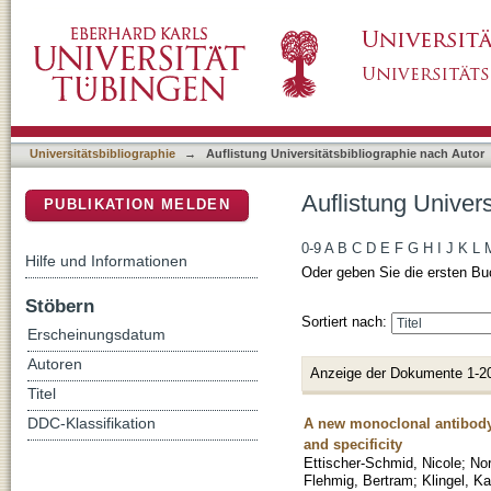
Auflistung Universitätsbibliographie nach Au
DSpace Repositorium (Manakin basiert)
Universitätsbibliographie
→
Auflistung Universitätsbibliographie nach Autor
Auflistung Univer
PUBLIKATION MELDEN
0-9
A
B
C
D
E
F
G
H
I
J
K
L
Hilfe und Informationen
Oder geben Sie die ersten Bu
Stöbern
Sortiert nach:
Erscheinungsdatum
Autoren
Anzeige der Dokumente 1-2
Titel
A new monoclonal antibody 
DDC-Klassifikation
and specificity
Ettischer-Schmid, Nicole
;
No
Flehmig, Bertram
;
Klingel, Ka