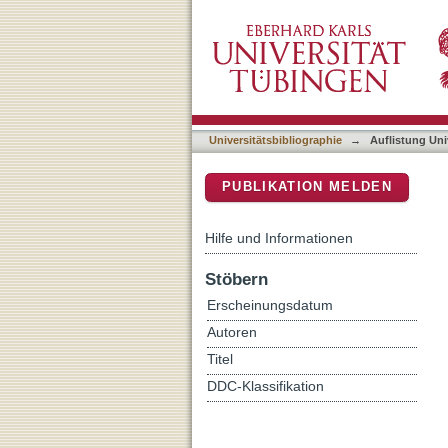
Auflistung Universitätsbib
DSpace Repositorium (Manakin b
Universitätsbibliographie
→
Auflistung Uni
PUBLIKATION MELDEN
Hilfe und Informationen
Stöbern
Erscheinungsdatum
Autoren
Titel
DDC-Klassifikation