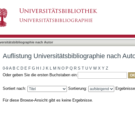
liographie nach Autor "Joutsen, Matti"
asiert)
versitätsbibliographie nach Autor
Auflistung Universitätsbibliographie nach Auto
0-9
A
B
C
D
E
F
G
H
I
J
K
L
M
N
O
P
Q
R
S
T
U
V
W
X
Y
Z
Oder geben Sie die ersten Buchstaben ein:
Sortiert nach:
Sortierung:
Ergebniss
Für diese Browse-Ansicht gibt es keine Ergebnisse.