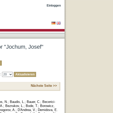
Einloggen
or "Jochum, Josef"
e:
Nächste Seite >>
os, N.
;
Baudis, L.
;
Bauer, C.
;
Becerici-
 A.
;
Bezrukov, L.
;
Bode, T.
;
Borowicz,
nogorov, A.
;
D'Andrea, V.
;
Demidova, E.