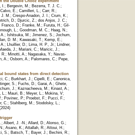
 in the Double Chooz experiment
 I.
;
Bergevin, M.
;
Bezerra, T. J. C.
;
;
Calvo, E.
;
Camilleri, L.
;
Carr, R.
;
 J. M.
;
Crespo-Anadon, J. I.
;
Crum, K.
;
etrich, D.
;
Djurcic, Z.
;
dos Anjos, J. C.
;
;
Franco, D.
;
Franke, M.
;
Furuta, H.
;
Gil-
nough, L.
;
Goodman, M. C.
;
Haag, N.
;
 A.
;
Ishitsuka, M.
;
Jimenez, S.
;
Jochum,
lan, D. M.
;
Kawasaki, T.
;
Kemp, E.
;
 A.
;
Lhuillier, D.
;
Lima, H. P., Jr.
;
Lindner,
Maeda, J.
;
Mariani, C.
;
Maricic, J.
;
, R.
;
Minotti, A.
;
Nagasaka, Y.
;
Navas-
n, A.
;
Osborn, A.
;
Palomares, C.
;
Pepe,
sal bound states from direct detection
i, C.
;
Burkhart, J.
;
Cipelli, E.
;
Canonica,
tinger, S.
;
Fuchs, D.
;
Garai, A.
;
Ghete,
chum, J.
;
Kaznacheeva, M.
;
Kinast, A.
;
, L.
;
Mauri, B.
;
Meyer, L.
;
Mokina, V
;
.
;
Povinec, P.
;
Proebst, F.
;
Pucci, F.
;
r, C.
;
Stahlberg, M.
;
Stodolsky, L.
;
(
2024
)
trigger
.
;
Albert, J. -N.
;
Allard, D.
;
Alonso, G.
;
N.
;
Asano, K.
;
Attallah, R.
;
Attoui, H.
;
i, S.
;
Batsch, T.
;
Bayer, J.
;
Bechini, R.
;