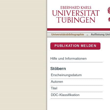
Auflistung Universitätsbi
DSpace Repositorium (Manakin b
Universitätsbibliographie
→
Auflistung Uni
PUBLIKATION MELDEN
Hilfe und Informationen
Stöbern
Erscheinungsdatum
Autoren
Titel
DDC-Klassifikation