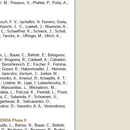
I. M.
;
Perasso, S.
;
Pfahler, P.
;
Porta, A.
;
tzsch, F. V.
;
Iachellini, N. Ferreiro
;
Gorla,
franchi, J. -C.
;
Loebell, J.
;
Muenster, A.
;
, C.
;
Schaeffner, K.
;
Schieck, J.
;
Scholl,
.
;
Tanzke, A.
;
Uffinger, M.
;
Ulrich, A.
;
s, L.
;
Bauer, C.
;
Bellotti, E.
;
Belogurov,
 V
;
Brugnera, R.
;
Caldwell, A.
;
Cattadori,
;
Doroshkevich, E.
;
Fischer, F.
;
Fomina,
;
Gusev, K.
;
Hakenmueller, J.
;
Hemmer,
. Janicsko
;
Jochum, J.
;
Junker, M.
;
imenko, A.
;
Kneissl, R.
;
Knoepfle, K. T.
;
.
;
Lindner, M.
;
Lippi, I
;
Lubashevskiy, A.
;
;
Manzanillas, L.
;
Miloradovic, M.
;
dola, L.
;
Pelczar, K.
;
Pertoldi, L.
;
Piseri,
a, C.
;
Salamida, F.
;
Schoenert, S.
;
genheuer, B.
;
Selivanenko, O.
;
tukov, D.
;
Vasenko, A. A.
;
Veresnikova,
 GERDA Phase II
udis, L.
;
Barros, N.
;
Bauer, C.
;
Bellotti,
 D.
;
Brudanin, V.
;
Brugnera, R.
;
Budjas,