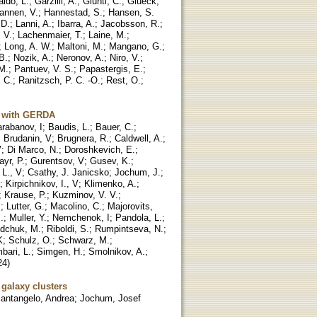
ldo, L.
;
Garzilli, A.
;
Giunti, C.
;
Glueck,
annen, V.
;
Hannestad, S.
;
Hansen, S.
 D.
;
Lanni, A.
;
Ibarra, A.
;
Jacobsson, R.
;
 V.
;
Lachenmaier, T.
;
Laine, M.
;
;
Long, A. W.
;
Maltoni, M.
;
Mangano, G.
;
B.
;
Nozik, A.
;
Neronov, A.
;
Niro, V.
;
 M.
;
Pantuev, V. S.
;
Papastergis, E.
;
. C.
;
Ranitzsch, P. C. -O.
;
Rest, O.
;
Ar with GERDA
rabanov, I
;
Baudis, L.
;
Bauer, C.
;
;
Brudanin, V
;
Brugnera, R.
;
Caldwell, A.
;
V
;
Di Marco, N.
;
Doroshkevich, E.
;
yr, P.
;
Gurentsov, V
;
Gusev, K.
;
 L., V
;
Csathy, J. Janicsko
;
Jochum, J.
;
;
Kirpichnikov, I., V
;
Klimenko, A.
;
;
Krause, P.
;
Kuzminov, V. V.
;
.
;
Lutter, G.
;
Macolino, C.
;
Majorovits,
.
;
Muller, Y.
;
Nemchenok, I
;
Pandola, L.
;
dchuk, M.
;
Riboldi, S.
;
Rumpintseva, N.
;
K
;
Schulz, O.
;
Schwarz, M.
;
bari, L.
;
Simgen, H.
;
Smolnikov, A.
;
24
)
 galaxy clusters
antangelo, Andrea
;
Jochum, Josef