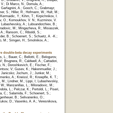
 V.
;
Di Marco, N.
;
Domula, A.
;
;
Garfagnini, A.
;
Gooch, C.
;
Grabmayr,
er, S.
;
Hiller, R.
;
Hofmann, W.
;
Hult, M.
;
;
Kermaidic, Y.
;
Kihm, T.
;
Kirpichnikov, I.
v, O.
;
Kornoukhov, V. N.
;
Kuzminov, V.
;
Lubashevskiy, A.
;
Lubsandorzhiev, B.
;
radovic, M.
;
Mingazheva, R.
;
Misiaszek,
 A.
;
Ransom, C.
;
Riboldi, S.
;
der, B.
;
Schoenert, S.
;
Schuetz, A. -K.
;
o, M.
;
Simgen, H.
;
Smolnikov, A.
;
ure double-beta decay experiments
s, L.
;
Bauer, C.
;
Bellotti, E.
;
Belogurov,
 V
;
Brugnera, R.
;
Caldwell, A.
;
Cattadori,
, N.
;
Doroshkevich, E.
;
Fischer, F.
;
ntsov, V
;
Gusev, K.
;
Hakenmueller, J.
;
. Janicsko
;
Jochum, J.
;
Junker, M.
;
imenko, A.
;
Kneissl, R.
;
Knoepfle, K. T.
;
, M.
;
Lindner, M.
;
Lippi, I
;
Lubashevskiy,
 W.
;
Manzanillas, L.
;
Miloradovic, M.
;
dola, L.
;
Pelczar, K.
;
Pertoldi, L.
;
Piseri,
a, C.
;
Salamida, F.
;
Schoenert, S.
;
genheuer, B.
;
Selivanenko, O.
;
tukov, D.
;
Vasenko, A. A.
;
Veresnikova,