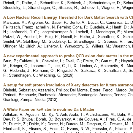
Reindl, F.
;
Rothe, J.
;
Schaeffner, K.
;
Schieck, J.
;
Schmiedmayer, D.
;
Schoe
Stodolsky, L.
;
Strandhagen, C.
;
Strauss, R.
;
Usherov, I.
;
Wagner, F.
;
Wagne
A Low Nuclear Recoil Energy Threshold for Dark Matter Search with C
Mancuso, M.
;
Angloher, G.
;
Bauer, P.
;
Bento, A.
;
Bucci, C.
;
Canonica, L.
;
D
Feilitzsch, Franz
;
Iachellini, N. Ferreiro
;
Gorla, P.
;
Guetlein, A.
;
Hauff, D.
;
J
H.
;
Lanfranchi, J. C.
;
Langenkaemper, A.
;
Loebell, J.
;
Mondragon, E.
;
Muens
Potzel, W.
;
Proebst, F.
;
Puig, R.
;
Reindl, F.
;
Rothe, J.
;
Schaffner, K.
;
Schie
Seidel, W.
;
Stahlberg, M.
;
Stodolsky, L.
;
Strandhagen, C.
;
Strauss, R.
;
Tan
Uffinger, M.
;
Ulrich, A.
;
Usherov, I.
;
Wawoczny, S.
;
Willers, M.
;
Wuestrich, 
A new experimental approach to probe QCD axion dark matter in the 
Brun, P.
;
Caldwell, A.
;
Chevalier, L.
;
Dvali, G.
;
Freire, P.
;
Garutti, E.
;
Heymin
M.
;
Krieger, C.
;
Lasserre, T.
;
Lee, C.
;
Li, X.
;
Lindner, A.
;
Majorovits, B.
;
Mar
G.
;
Redondo, J.
;
Reimann, O.
;
Ringwald, A.
;
Saikawa, K.
;
Schaffran, J.
;
Sc
F.
;
Strandhagen, C.
;
Wieching, G.
(
2019
)
A setup for soft proton irradiation of X-ray detectors for future astro
Diebold, Sebastian
;
Azzarello, Philipp
;
Del Monte, Ettore
;
Feroci, Marco
;
Jo
Perinati, Emanuele
;
Rachevski, Alexandre
;
Santangelo, Andrea
;
Tenzer, Ch
Gianluigi
;
Zampa, Nicola
(
2013
)
A White Paper on keV sterile neutrino Dark Matter
Adhikari, R.
;
Agostini, M.
;
Ky, N. Anh
;
Araki, T.
;
Archidiacono, M.
;
Bahr, M.
Dev, P. S. Bhupal
;
Borah, D.
;
Boyarsky, A.
;
de Gouvea, A.
;
Pires, C. A. de 
P.
;
Djurcic, Z.
;
Dolde, K.
;
Dorrer, H.
;
Durero, M.
;
Dragoun, O.
;
Drewes, M.
;
Eberhardt, K.
;
Eliseev, S.
;
Enss, C.
;
Evans, N. W.
;
Faessler, A.
;
Filianin, P.