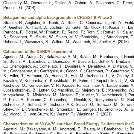
Obolensky, M.
;
Oberauer, L.
;
Onillon, A.
;
Osborn, A.
;
Palomares, C.
;
Pepe, 
Pronost, G.
(
2014
)
Beta/gamma and alpha backgrounds in CRESST-II Phase 2
Strauss, R.
;
Angloher, G.
;
Bento, A.
;
Bucci, C.
;
Canonica, L.
;
Erb, A.
;
Feili
P.
;
Guetlein, A.
;
Hauff, D.
;
Jochum, J.
;
Kiefer, M.
;
Kluck, H.
;
Kraus, H.
;
Lan
Petricca, F.
;
Potzel, W.
;
Proebst, F.
;
Reindl, F.
;
Roth, S.
;
Rottler, K.
;
Sailer
S.
;
Schoenert, S.
;
Seidel, W.
;
Sivers, M. V.
;
Stodolsky, L.
;
Strandhagen, C
Usherov, I.
;
Wawoczny, S.
;
Willers, M.
;
Wuestrich, M.
;
Zoeller, A.
(
2015
)
Calibration of the GERDA experiment
Agostini, M.
;
Araujo, G.
;
Bakalyarov, A. M.
;
Balata, M.
;
Barabanov, I
;
Baudi
S.
;
Bettini, A.
;
Bezrukov, L.
;
Biancacci, V
;
Bossio, E.
;
Bothe, V
;
Brudanin,
C.
;
Chernogorov, A.
;
Comellato, T.
;
D'Andrea, V
;
Demidova, V
;
DiMarco, N.
M.
;
Gangapshev, A.
;
Garfagnini, A.
;
Gooch, C.
;
Grabmayr, P.
;
Gurentsov, V
S.
;
Hiller, R.
;
Hofmann, W.
;
Huang, J.
;
Hult, M.
;
Inzhechik, L., V
;
Csathy, J
Kazalov, V
;
Kermaidic, Y.
;
Khushbakht, H.
;
Kihm, T.
;
Kirpichnikov, I., V
;
Kl
Kochetov, O.
;
Kornoukhov, V. N.
;
Krause, P.
;
Kuzminov, V
;
Laubenstein, M
Lubsandorzhiev, B.
;
Lutter, G.
;
Macolino, C.
;
Majorovits, B.
;
Maneschg, W.
Mingazheva, R.
;
Misiaszek, M.
;
Moseev, P.
;
Mueller, Y.
;
Nemchenok, I
;
Pan
P.
;
Pullia, A.
;
Ransom, C.
;
Rauscher, L.
;
Riboldi, S.
;
Rumyantseva, N.
;
Sad
Schreiner, J.
;
Schuett, M.
;
Schuetz, A-K
;
Schulz, O.
;
Schwarz, M.
;
Schwin
Shevchik, E.
;
Shirchenko, M.
;
Shtembari, L.
;
Simgen, H.
;
Smolnikov, A.
;
S
A.
;
Vignoli, C.
;
von Sturm, K.
;
Wester, T.
;
Wiesinger, C.
(
2021
)
Characterization of 30 Ge-76 enriched Broad Energy Ge detectors for
Agostini, M.
;
Bakalyarov, A. M.
;
Andreotti, E.
;
Balata, M.
;
Barabanov, I.
;
Ba
E.
;
Belogurov, S.
;
Benato, G.
;
Bettini, A.
;
Bezrukov, L.
;
Bode, T.
;
Borowicz,