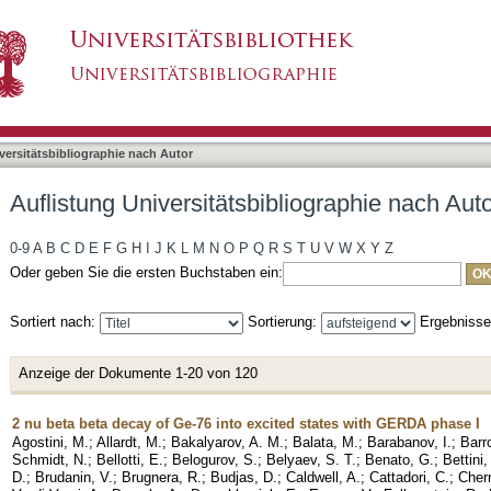
bliographie nach Autor "Jochum, Josef"
asiert)
versitätsbibliographie nach Autor
Auflistung Universitätsbibliographie nach Aut
0-9
A
B
C
D
E
F
G
H
I
J
K
L
M
N
O
P
Q
R
S
T
U
V
W
X
Y
Z
Oder geben Sie die ersten Buchstaben ein:
Sortiert nach:
Sortierung:
Ergebniss
Anzeige der Dokumente 1-20 von 120
2 nu beta beta decay of Ge-76 into excited states with GERDA phase I
Agostini, M.
;
Allardt, M.
;
Bakalyarov, A. M.
;
Balata, M.
;
Barabanov, I.
;
Barr
Schmidt, N.
;
Bellotti, E.
;
Belogurov, S.
;
Belyaev, S. T.
;
Benato, G.
;
Bettini,
D.
;
Brudanin, V.
;
Brugnera, R.
;
Budjas, D.
;
Caldwell, A.
;
Cattadori, C.
;
Cher