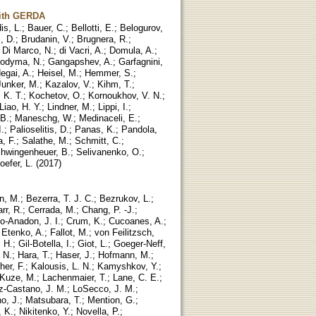
with GERDA
is, L.
;
Bauer, C.
;
Bellotti, E.
;
Belogurov,
, D.
;
Brudanin, V.
;
Brugnera, R.
;
;
Di Marco, N.
;
di Vacri, A.
;
Domula, A.
;
rodyma, N.
;
Gangapshev, A.
;
Garfagnini,
egai, A.
;
Heisel, M.
;
Hemmer, S.
;
Junker, M.
;
Kazalov, V.
;
Kihm, T.
;
 K. T.
;
Kochetov, O.
;
Kornoukhov, V. N.
;
Liao, H. Y.
;
Lindner, M.
;
Lippi, I.
;
 B.
;
Maneschg, W.
;
Medinaceli, E.
;
.
;
Palioselitis, D.
;
Panas, K.
;
Pandola,
, F.
;
Salathe, M.
;
Schmitt, C.
;
hwingenheuer, B.
;
Selivanenko, O.
;
oefer, L.
(
2017
)
n, M.
;
Bezerra, T. J. C.
;
Bezrukov, L.
;
rr, R.
;
Cerrada, M.
;
Chang, P. -J.
;
o-Anadon, J. I.
;
Crum, K.
;
Cucoanes, A.
;
;
Etenko, A.
;
Fallot, M.
;
von Feilitzsch,
, H.
;
Gil-Botella, I.
;
Giot, L.
;
Goeger-Neff,
 N.
;
Hara, T.
;
Haser, J.
;
Hofmann, M.
;
her, F.
;
Kalousis, L. N.
;
Kamyshkov, Y.
;
Kuze, M.
;
Lachenmaier, T.
;
Lane, C. E.
;
z-Castano, J. M.
;
LoSecco, J. M.
;
o, J.
;
Matsubara, T.
;
Mention, G.
;
, K.
;
Nikitenko, Y.
;
Novella, P.
;