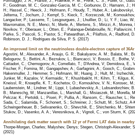
Formaggio, J. A.
;
Franse, J.
;
Fraenkle, F. M.
;
Frenk, C. S.
;
Fuller, G.
;
Gasta
F.
;
Goodman, M. C.
;
Gonzalez-Garcia, M. C.
;
Gorbunov, D.
;
Hamann, J.
;
H
H.
;
Hassel, C.
;
Heeck, J.
;
Hofmann, F.
;
Houdy, T.
;
Huber, A.
;
Lakubovskyi,
Jeltema, T.
;
Jochum, J.
;
Kempf, S.
;
Kieck, T.
;
Korzeczek, M.
;
Kornoukhov,
Langacker, P.
;
Lasserre, T.
;
Lesgourgues, J.
;
Lhuillier, D.
;
Li, Y. F.
;
Liao, W.
Mavromatos, N. E.
;
Menci, N.
;
Merle, A.
;
Mertens, S.
;
Mirizzi, A.
;
Monrea, 
Novikov, Y.
;
Oberauer, L.
;
Otten, E.
;
Palanque-Delabrouille, N.
;
Pallavicini,
Parke, S.
;
Pascoli, S.
;
Pastor, S.
;
Patwardhan, A.
;
Pilaftsis, A.
;
Radford, D
Robinson, D. J.
;
Rodrigues da Silva, P. S.
(
2017
)
An improved limit on the neutrinoless double-electron capture of 36
Agostini, M.
;
Alexander, A.
;
Araujo, G. R.
;
Bakalyarov, A. M.
;
Balata, M.
;
Ba
Belogurov, S.
;
Bettini, A.
;
Bezrukov, L.
;
Biancacci, V
;
Bossio, E.
;
Bothe, V
Cattadori, C.
;
Chernogorov, A.
;
Comellato, T.
;
D'Andrea, V
;
Demidova, E., 
Fischer, F.
;
Fomina, M.
;
Gangapshev, A.
;
Garfagnini, A.
;
Gooch, C.
;
Grabma
Hakenmuller, J.
;
Hemmer, S.
;
Hofmann, W.
;
Huang, J.
;
Hult, M.
;
Inzhechik,
Junker, M.
;
Kazalov, V
;
Kermaidic, Y.
;
Khushbakht, H.
;
Kihm, T.
;
Kilgus, K.
Kneissl, R.
;
Knoepfle, K. T.
;
Kochetov, O.
;
Kornoukhov, V. N.
;
Korosec, M.
Laubenstein, M.
;
Lindner, M.
;
Lippi, I
;
Lubashevskiy, A.
;
Lubsandorzhiev, B
B.
;
Maneschg, W.
;
Manzanillas, L.
;
Marshall, G.
;
Misiaszek, M.
;
Morella, M
Pelczar, K.
;
Pertoldi, L.
;
Piseri, P.
;
Pullia, A.
;
Ransom, C.
;
Rauscher, L.
;
Re
Sada, C.
;
Salamida, F.
;
Schonert, S.
;
Schreiner, J.
;
Schutt, M.
;
Schutz, A-
Schwingenheuer, B.
;
Selivanenko, O.
;
Shevchik, E.
;
Shirchenko, M.
;
Shtem
Stukov, D.
;
Vasenko, A. A.
;
Veresnikova, A.
;
Vignoli, C.
;
von Sturm, K.
(
20
Annihilating dark matter search with 12 yr of Fermi LAT data in nearby
Thorpe-Morgan, Charles
;
Malyshev, Denys
;
Stegen, Christoph-Alexander
;
S
(
2021
)