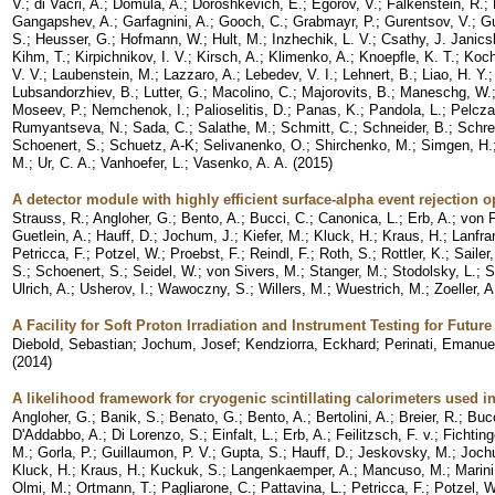
V.
;
di Vacri, A.
;
Domula, A.
;
Doroshkevich, E.
;
Egorov, V.
;
Falkenstein, R.
;
Gangapshev, A.
;
Garfagnini, A.
;
Gooch, C.
;
Grabmayr, P.
;
Gurentsov, V.
;
Gu
S.
;
Heusser, G.
;
Hofmann, W.
;
Hult, M.
;
Inzhechik, L. V.
;
Csathy, J. Janics
Kihm, T.
;
Kirpichnikov, I. V.
;
Kirsch, A.
;
Klimenko, A.
;
Knoepfle, K. T.
;
Koch
V. V.
;
Laubenstein, M.
;
Lazzaro, A.
;
Lebedev, V. I.
;
Lehnert, B.
;
Liao, H. Y.
Lubsandorzhiev, B.
;
Lutter, G.
;
Macolino, C.
;
Majorovits, B.
;
Maneschg, W.
Moseev, P.
;
Nemchenok, I.
;
Palioselitis, D.
;
Panas, K.
;
Pandola, L.
;
Pelcza
Rumyantseva, N.
;
Sada, C.
;
Salathe, M.
;
Schmitt, C.
;
Schneider, B.
;
Schrei
Schoenert, S.
;
Schuetz, A-K
;
Selivanenko, O.
;
Shirchenko, M.
;
Simgen, H.
M.
;
Ur, C. A.
;
Vanhoefer, L.
;
Vasenko, A. A.
(
2015
)
A detector module with highly efficient surface-alpha event rejection 
Strauss, R.
;
Angloher, G.
;
Bento, A.
;
Bucci, C.
;
Canonica, L.
;
Erb, A.
;
von F
Guetlein, A.
;
Hauff, D.
;
Jochum, J.
;
Kiefer, M.
;
Kluck, H.
;
Kraus, H.
;
Lanfra
Petricca, F.
;
Potzel, W.
;
Proebst, F.
;
Reindl, F.
;
Roth, S.
;
Rottler, K.
;
Sailer
S.
;
Schoenert, S.
;
Seidel, W.
;
von Sivers, M.
;
Stanger, M.
;
Stodolsky, L.
;
S
Ulrich, A.
;
Usherov, I.
;
Wawoczny, S.
;
Willers, M.
;
Wuestrich, M.
;
Zoeller, A
A Facility for Soft Proton Irradiation and Instrument Testing for Futu
Diebold, Sebastian
;
Jochum, Josef
;
Kendziorra, Eckhard
;
Perinati, Emanue
(
2014
)
A likelihood framework for cryogenic scintillating calorimeters used 
Angloher, G.
;
Banik, S.
;
Benato, G.
;
Bento, A.
;
Bertolini, A.
;
Breier, R.
;
Bucc
D'Addabbo, A.
;
Di Lorenzo, S.
;
Einfalt, L.
;
Erb, A.
;
Feilitzsch, F. v.
;
Fichting
M.
;
Gorla, P.
;
Guillaumon, P. V.
;
Gupta, S.
;
Hauff, D.
;
Jeskovsky, M.
;
Joch
Kluck, H.
;
Kraus, H.
;
Kuckuk, S.
;
Langenkaemper, A.
;
Mancuso, M.
;
Marini
Olmi, M.
;
Ortmann, T.
;
Pagliarone, C.
;
Pattavina, L.
;
Petricca, F.
;
Potzel, W