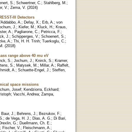
nert, S.
;
Schwertner, C.
;
Stahlberg, M.
;
r, V.
;
Zema, V.
(
2024
)
RESST-III Detectors
'Addabbo, A.
;
Defay, X.
;
Erb, A.
;
von
ochum, J.
;
Kiefer, M.
;
Kluck, H.
;
Kraus,
ter, A.
;
Pagliarone, C.
;
Petricca, F.
;
ck, J.
;
Schipperges, V.
;
Schoenert, S.
;
zke, A.
;
Thi, H. H. Trinh
;
Tuerkoglu, C.
;
M.
(
2018
)
mass range above 40 mu eV
ck, S.
;
Jochum, J.
;
Knirck, S.
;
Kramer,
tens, S.
;
Matysek, M.
;
Millar, A.
;
Raffelt,
hmidt, A.
;
Schuette-Engel, J.
;
Steffen,
nomical space missions
chum, Josef
;
Kendziorra, Eckhard
;
ristoph
;
Vacchi, Andrea
;
Zampa,
;
Baur, J.
;
Behrens, J.
;
Bezrukov, F.
;
S.
;
de Vega, H. J.
;
Dias, A. G.
;
Di Bari,
Drexlin, G.
;
Duellmann, Ch. E.
;
;
Fischer, V.
;
Fleischmann, A.
;