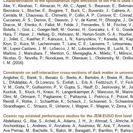
Characterization of the spontaneous light emission of the PMTs used
Abe, Y.
;
Abrahao, T.
;
Almazan, H.
;
Alt, C.
;
Appel, S.
;
Baussan, E.
;
Bekman,
Bezrukov, L.
;
Blucher, E.
;
Brugiere, T.
;
Buck, C.
;
Busenitz, J.
;
Cabrera, A.
Cerrada, M.
;
Chauveau, E.
;
Chimenti, P.
;
Collin, A. P.
;
Conover, E.
;
Conrad,
Cucoanes, A. S.
;
Damon, E.
;
Dawson, J. V.
;
de Kerret, H.
;
Dhooghe, J.
;
Di
Dracos, M.
;
Etenko, A.
;
Fallot, M.
;
Felde, J.
;
Fernandes, S. M.
;
Fischer, V.
Botella, I.
;
Giot, L.
;
Goeger-Neff, M.
;
Gomez, H.
;
Gonzalez, L. F. G.
;
Goode
Hara, T.
;
Haser, J.
;
Hellwig, D.
;
Hofmann, M.
;
Horton-Smith, G. A.
;
Hourlier,
J.
;
Jollet, C.
;
Kaether, F.
;
Kalousis, L. N.
;
Kamyshkov, Y.
;
Kaneda, M.
;
Kap
Kryn, D.
;
Kuze, M.
;
Lachenmaier, T.
;
Lane, C. E.
;
Lasserre, T.
;
Letourneau,
M.
;
Lopez-Castano, J. M.
;
LoSecco, J. M.
;
Lubsandorzhiev, B.
;
Lucht, S.
;
Martino, J.
;
Matsubara, T.
;
Mention, G.
;
Meregaglia, A.
;
Miletic, T.
;
Milincic
Nicolas, D.
;
Novella, P.
;
Nunokawa, H.
;
Oberauer, L.
;
Obolensky, M.
;
Onillo
I. M.
(
2016
)
Constraints on self-interaction cross-sections of dark matter in univer
Angloher, G.
;
Banik, S.
;
Benato, G.
;
Bento, A.
;
Bertolini, A.
;
Breier, R.
;
Bucc
L.
;
D'Addabbo, A.
;
Di Lorenzo, S.
;
Einfalt, L.
;
Erb, A.
;
Feilitzsch, F., V
;
Fich
V. M.
;
Gorla, P.
;
Guillaumon, P., V
;
Gupta, S.
;
Hauff, D.
;
Jeskovsky, M.
;
Jo
Kuckuk, S.
;
Kluck, H.
;
Kraus, H.
;
Langenkaemper, A.
;
Mancuso, M.
;
Marini
Olmi, M.
;
Ortmann, T.
;
Pagliarone, C.
;
Pattavina, L.
;
Petricca, F.
;
Potzel, W
Reindl, F.
;
Rothe, J.
;
Schaeffner, K.
;
Schieck, J.
;
Schoenert, S.
;
Schwertne
Strandhagen, C.
;
Strauss, R.
;
Usherov, I
;
Wagner, F.
;
Wagner, V
;
Zema, V
Cosmic ray oriented performance studies for the JEM-EUSO first level 
Abdellaoui, G.
;
Abe, S.
;
Acheli, A.
;
Adams, J. H., Jr.
;
Ahmad, S.
;
Ahriche, A
Anchordoqui, L.
;
Andreev, V.
;
Anzalone, A.
;
Aouimeur, W.
;
Arai, Y.
;
Arsene, 
Ave Pernas, M.
;
Bacholle, S.
;
Bakiri, M.
;
Baragatti, P.
;
Barrillon, P.
;
Bartocc