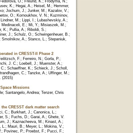
Fedorova, O.
;
Freund, K.
;
Frodyma, N.
;
sev, K.
;
Hegai, A.
;
Heisel, M.
;
Hemmer,
ko
;
Jochum, J.
;
Junker, M.
;
Kazalov, V.
;
etov, O.
;
Kornoukhov, V. N.
;
Kuzminov,
;
Lindner, M.
;
Lippi, I.
;
Lubashevskiy, A.
;
;
Medinaceli, E.
;
Mi, Y.
;
Misiaszek, M.
;
r, K.
;
Pullia, A.
;
Riboldi, S.
;
ner, J.
;
Schulz, O.
;
Schwingenheuer, B.
;
;
Smolnikov, A.
;
Stanco, L.
;
Stepaniuk,
operated in CRESST-II Phase 2
eilitzsch, F.
;
Ferreiro, N.
;
Gorla, P.
;
nchi, J. C.
;
Loebell, J.
;
Muenster, A.
;
, C.
;
Schaeffner, K.
;
Schieck, J.
;
Scholl,
trandhagen, C.
;
Tanzke, A.
;
Uffinger, M.
;
.
(
2015
)
re Space Missions
le
;
Santangelo, Andrea
;
Tenzer, Chris
in the CRESST dark matter search
i, C.
;
Burkhart, J.
;
Canonica, L.
;
er, S.
;
Fuchs, D.
;
Garai, A.
;
Ghete, V.
um, J.
;
Kaznacheeva, M.
;
Kinast, A.
;
, L.
;
Mauri, B.
;
Meyer, L.
;
Mokina, V.
;
.
;
Povinec, P.
;
Proebst, F.
;
Pucci, F.
;