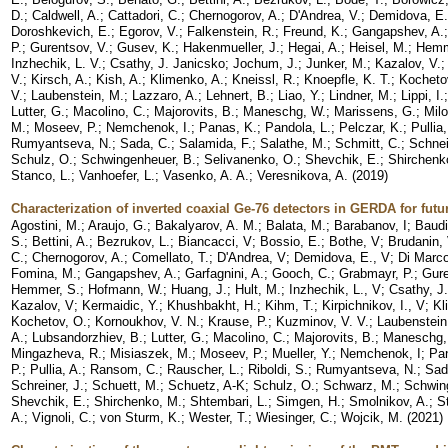
D.
;
Caldwell, A.
;
Cattadori, C.
;
Chernogorov, A.
;
D'Andrea, V.
;
Demidova, E.
Doroshkevich, E.
;
Egorov, V.
;
Falkenstein, R.
;
Freund, K.
;
Gangapshev, A.
P.
;
Gurentsov, V.
;
Gusev, K.
;
Hakenmueller, J.
;
Hegai, A.
;
Heisel, M.
;
Hemm
Inzhechik, L. V.
;
Csathy, J. Janicsko
;
Jochum, J.
;
Junker, M.
;
Kazalov, V.
V.
;
Kirsch, A.
;
Kish, A.
;
Klimenko, A.
;
Kneissl, R.
;
Knoepfle, K. T.
;
Kocheto
V.
;
Laubenstein, M.
;
Lazzaro, A.
;
Lehnert, B.
;
Liao, Y.
;
Lindner, M.
;
Lippi, I.
Lutter, G.
;
Macolino, C.
;
Majorovits, B.
;
Maneschg, W.
;
Marissens, G.
;
Milo
M.
;
Moseev, P.
;
Nemchenok, I.
;
Panas, K.
;
Pandola, L.
;
Pelczar, K.
;
Pullia,
Rumyantseva, N.
;
Sada, C.
;
Salamida, F.
;
Salathe, M.
;
Schmitt, C.
;
Schnei
Schulz, O.
;
Schwingenheuer, B.
;
Selivanenko, O.
;
Shevchik, E.
;
Shirchenk
Stanco, L.
;
Vanhoefer, L.
;
Vasenko, A. A.
;
Veresnikova, A.
(
2019
)
Characterization of inverted coaxial Ge-76 detectors in GERDA for fut
Agostini, M.
;
Araujo, G.
;
Bakalyarov, A. M.
;
Balata, M.
;
Barabanov, I
;
Baudi
S.
;
Bettini, A.
;
Bezrukov, L.
;
Biancacci, V
;
Bossio, E.
;
Bothe, V
;
Brudanin,
C.
;
Chernogorov, A.
;
Comellato, T.
;
D'Andrea, V
;
Demidova, E., V
;
Di Marco
Fomina, M.
;
Gangapshev, A.
;
Garfagnini, A.
;
Gooch, C.
;
Grabmayr, P.
;
Gure
Hemmer, S.
;
Hofmann, W.
;
Huang, J.
;
Hult, M.
;
Inzhechik, L., V
;
Csathy, J
Kazalov, V
;
Kermaidic, Y.
;
Khushbakht, H.
;
Kihm, T.
;
Kirpichnikov, I., V
;
Kl
Kochetov, O.
;
Kornoukhov, V. N.
;
Krause, P.
;
Kuzminov, V. V.
;
Laubenstein
A.
;
Lubsandorzhiev, B.
;
Lutter, G.
;
Macolino, C.
;
Majorovits, B.
;
Maneschg,
Mingazheva, R.
;
Misiaszek, M.
;
Moseev, P.
;
Mueller, Y.
;
Nemchenok, I
;
Pan
P.
;
Pullia, A.
;
Ransom, C.
;
Rauscher, L.
;
Riboldi, S.
;
Rumyantseva, N.
;
Sad
Schreiner, J.
;
Schuett, M.
;
Schuetz, A-K
;
Schulz, O.
;
Schwarz, M.
;
Schwin
Shevchik, E.
;
Shirchenko, M.
;
Shtembari, L.
;
Simgen, H.
;
Smolnikov, A.
;
S
A.
;
Vignoli, C.
;
von Sturm, K.
;
Wester, T.
;
Wiesinger, C.
;
Wojcik, M.
(
2021
)