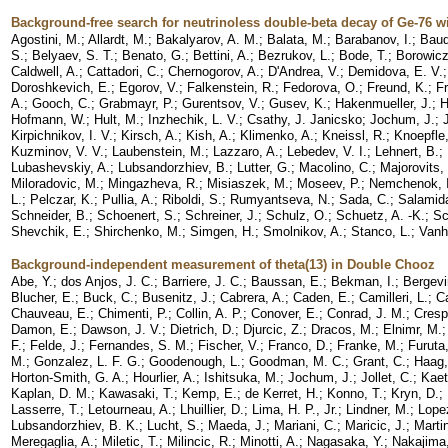
Background-free search for neutrinoless double-beta decay of Ge-76 
Agostini, M.
;
Allardt, M.
;
Bakalyarov, A. M.
;
Balata, M.
;
Barabanov, I.
;
Baud
S.
;
Belyaev, S. T.
;
Benato, G.
;
Bettini, A.
;
Bezrukov, L.
;
Bode, T.
;
Borowicz
Caldwell, A.
;
Cattadori, C.
;
Chernogorov, A.
;
D'Andrea, V.
;
Demidova, E. V.
Doroshkevich, E.
;
Egorov, V.
;
Falkenstein, R.
;
Fedorova, O.
;
Freund, K.
;
F
A.
;
Gooch, C.
;
Grabmayr, P.
;
Gurentsov, V.
;
Gusev, K.
;
Hakenmueller, J.
;
H
Hofmann, W.
;
Hult, M.
;
Inzhechik, L. V.
;
Csathy, J. Janicsko
;
Jochum, J.
;
Kirpichnikov, I. V.
;
Kirsch, A.
;
Kish, A.
;
Klimenko, A.
;
Kneissl, R.
;
Knoepfle,
Kuzminov, V. V.
;
Laubenstein, M.
;
Lazzaro, A.
;
Lebedev, V. I.
;
Lehnert, B.
;
Lubashevskiy, A.
;
Lubsandorzhiev, B.
;
Lutter, G.
;
Macolino, C.
;
Majorovits,
Miloradovic, M.
;
Mingazheva, R.
;
Misiaszek, M.
;
Moseev, P.
;
Nemchenok, I
L.
;
Pelczar, K.
;
Pullia, A.
;
Riboldi, S.
;
Rumyantseva, N.
;
Sada, C.
;
Salamida
Schneider, B.
;
Schoenert, S.
;
Schreiner, J.
;
Schulz, O.
;
Schuetz, A. -K.
;
Sc
Shevchik, E.
;
Shirchenko, M.
;
Simgen, H.
;
Smolnikov, A.
;
Stanco, L.
;
Vanh
Background-independent measurement of theta(13) in Double Chooz
Abe, Y.
;
dos Anjos, J. C.
;
Barriere, J. C.
;
Baussan, E.
;
Bekman, I.
;
Bergevi
Blucher, E.
;
Buck, C.
;
Busenitz, J.
;
Cabrera, A.
;
Caden, E.
;
Camilleri, L.
;
Ca
Chauveau, E.
;
Chimenti, P.
;
Collin, A. P.
;
Conover, E.
;
Conrad, J. M.
;
Cresp
Damon, E.
;
Dawson, J. V.
;
Dietrich, D.
;
Djurcic, Z.
;
Dracos, M.
;
Elnimr, M.
F.
;
Felde, J.
;
Fernandes, S. M.
;
Fischer, V.
;
Franco, D.
;
Franke, M.
;
Furuta
M.
;
Gonzalez, L. F. G.
;
Goodenough, L.
;
Goodman, M. C.
;
Grant, C.
;
Haag,
Horton-Smith, G. A.
;
Hourlier, A.
;
Ishitsuka, M.
;
Jochum, J.
;
Jollet, C.
;
Kaet
Kaplan, D. M.
;
Kawasaki, T.
;
Kemp, E.
;
de Kerret, H.
;
Konno, T.
;
Kryn, D.
;
Lasserre, T.
;
Letourneau, A.
;
Lhuillier, D.
;
Lima, H. P., Jr.
;
Lindner, M.
;
Lope
Lubsandorzhiev, B. K.
;
Lucht, S.
;
Maeda, J.
;
Mariani, C.
;
Maricic, J.
;
Martin
Meregaglia, A.
;
Miletic, T.
;
Milincic, R.
;
Minotti, A.
;
Nagasaka, Y.
;
Nakajima