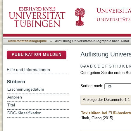
Auflistung Universitätsbibliographie nach Aut
DSpace Repositorium (Manakin basiert)
Universitätsbibliographie
→
Auflistung Universitätsbibliographie nach Autor
Auflistung Univers
PUBLIKATION MELDEN
0-9
A
B
C
D
E
F
G
H
I
J
K
L
Hilfe und Informationen
Oder geben Sie die ersten Bu
Stöbern
Sortiert nach:
Erscheinungsdatum
Autoren
Anzeige der Dokumente 1-1
Titel
Toxizitäten bei EUD-basiert
DDC-Klassifikation
Jirak, Giang
(
2015
)