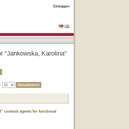
Einloggen
or "Jankowska, Karolina"
e:
 contrast agents for functional