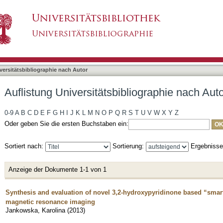
bliographie nach Autor "Jankowska, Karolina"
asiert)
versitätsbibliographie nach Autor
Auflistung Universitätsbibliographie nach Aut
0-9
A
B
C
D
E
F
G
H
I
J
K
L
M
N
O
P
Q
R
S
T
U
V
W
X
Y
Z
Oder geben Sie die ersten Buchstaben ein:
Sortiert nach:
Sortierung:
Ergebniss
Anzeige der Dokumente 1-1 von 1
Synthesis and evaluation of novel 3,2-hydroxypyridinone based “smart”
magnetic resonance imaging
Jankowska, Karolina
(
2013
)