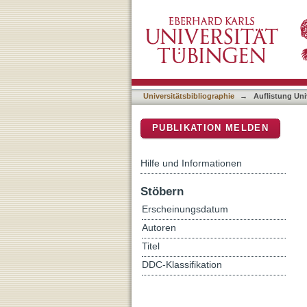
Auflistung Universitätsbi
DSpace Repositorium (Manakin b
Universitätsbibliographie
→
Auflistung Uni
PUBLIKATION MELDEN
Hilfe und Informationen
Stöbern
Erscheinungsdatum
Autoren
Titel
DDC-Klassifikation