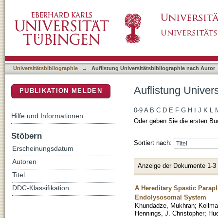
Auflistung Universitätsbibliographie nach Auto
DSpace Repositorium (Manakin basiert)
Universitätsbibliographie
→
Auflistung Universitätsbibliographie nach Autor
Auflistung Univers
PUBLIKATION MELDEN
0-9
A
B
C
D
E
F
G
H
I
J
K
L
Hilfe und Informationen
Oder geben Sie die ersten Bu
Stöbern
Sortiert nach:
Erscheinungsdatum
Autoren
Anzeige der Dokumente 1-3
Titel
A Hereditary Spastic Para
DDC-Klassifikation
Endolysosomal System
Khundadze, Mukhran
;
Kollma
Hennings, J. Christopher
;
Hue