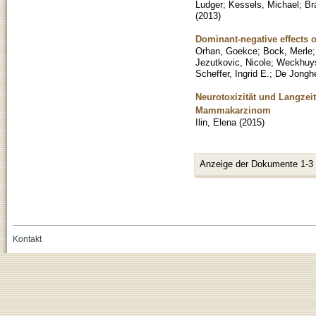
Ludger
;
Kessels, Michael
;
Br
(
2013
)
Dominant-negative effects 
Orhan, Goekce
;
Bock, Merle
Jezutkovic, Nicole
;
Weckhuys
Scheffer, Ingrid E.
;
De Jonghe
Neurotoxizität und Langzei
Mammakarzinom
Ilin, Elena
(
2015
)
Anzeige der Dokumente 1-3
Kontakt