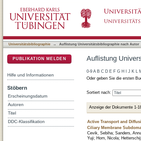
Auflistung Universitätsbibliographie nach Aut
DSpace Repositorium (Manakin basiert)
Universitätsbibliographie
→
Auflistung Universitätsbibliographie nach Autor
Auflistung Univers
PUBLIKATION MELDEN
0-9
A
B
C
D
E
F
G
H
I
J
K
L
Hilfe und Informationen
Oder geben Sie die ersten Bu
Stöbern
Sortiert nach:
Erscheinungsdatum
Autoren
Anzeige der Dokumente 1-1
Titel
Active Transport and Diffu
DDC-Klassifikation
Ciliary Membrane Subdoma
Cevik, Sebiha
;
Sanders, Ann
Yuji
;
Horn, Nicola
;
Hetterschij