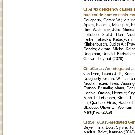
CFAP45 deficiency causes 
nucleotide homeostasis m
Dougherty, Gerard W.
;
Mizuno
Aprea, Isabella
;
Minegishi, K
Rim
;
Wallmeier, Julia
;
Mussaf
Letteboer, Stef J.
;
Horn, Nico
Heike
;
Takaoka, Katsuyoshi
;
Klinkenbusch, Judith A.
;
Prav
Sandra
;
Aviram, Micha
;
Kais
Roepman, Ronald
;
Bartschere
Omran, Heymut
(
2020
)
CiliaCarta : An integrated 
van Dam, Teunis J. P.
;
Kenne
Dougherty, Gerard W.
;
Lambac
Nicola
;
Texier, Yves
;
Wissing
Franco, Brunella
;
Mans, Doru
Hannie
;
Omran, Heymut
;
Szy
Minh T.
;
Letteboer, Stef J. F.
Lu, Qianhao
;
Giles, Rachel H
Blacque, Oliver E.
;
Wolfrum,
Martijn A.
(
2019
)
CRISPR/Cas9-mediated Geno
Beyer, Tina
;
Bolz, Sylvia
;
Jun
Marius
;
Boldt, Karsten
(
2018
)