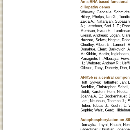
An siRNA-based functional g
ciliopathy genes
Wheway, Gabrielle
;
Schmidts
Hilary
;
Phelps, Ian G.
;
Toedts
Zakia A.
;
Natarajan, Subaashi
A.
;
Letteboer, Stef J. F.
;
Roos
Morrison, Ewan E.
;
Tomlinson
Giessl, Andreas
;
Logan, Clar
Hazzaa, Selwa
;
Hegele, Robe
Chudley, Albert E.
;
Lamont, 
Donahue, Clem
;
Barkovich, 
McKibbin, Martin
;
Inglehearn,
Panagiotis I.
;
Alkuraya, Fowz
H.
;
Webster, Andrew R.
;
Ueff
Gibson, Toby
;
Doherty, Dan
;
ANKS6 is a central compon
Hoff, Sylvia
;
Halbritter, Jan
;
E
Boehlke, Christopher
;
Schell,
Boldt, Karsten
;
Horn, Nicola
;
Joanna A. E.
;
Bockenhauer, D
Lars
;
Neuhaus, Thomas J.
;
E
Huber, Tobias B.
;
Kuehn, E. 
Sophie
;
Walz, Gerd
;
Hildebra
Autophosphorylation on S614
Dernayka, Layal
;
Rauch, Nor
Gloeckner, Christian Johanne