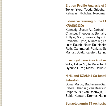
Elution Profile Analysis o
Texier, Yves
;
Toedt, Grischa
Katsanis, Nicholas
;
Roepman
Extensive rewiring of the E
KRAS(G13D)
Kennedy, Susan A.
;
Jarboui,
Charitou, Theodosia
;
Bernal-
Kotlyar, Max
;
Jurisica, Igor
;
C
Priyanka
;
Lynn, Miriam A.
;
Fa
Luis
;
Rauch, Nora
;
Rukhlenko
Ruth
;
Cammareri, Patrizia
;
S
Marius
;
Boldt, Karsten
;
Lynn,
Liver cyst gene knockout in
Wills, Edgar S.
;
te Morsche, 
Liyanne F. M.
;
Mans, Dorus A
NINL and DZANK1 Co-functio
Zebrafish
Dona, Margo
;
Bachmann-Gag
Peters, Theo A.
;
van Beersum
Ralph W. N.
;
van Reeuwijk, J
Boldt, Karsten
;
Kremer, Hann
Synaptotagmin-13 orchestra