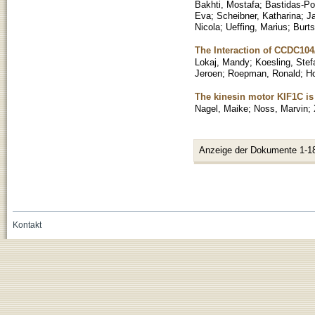
Bakhti, Mostafa
;
Bastidas-P
Eva
;
Scheibner, Katharina
;
Ja
Nicola
;
Ueffing, Marius
;
Burts
The Interaction of CCDC104
Lokaj, Mandy
;
Koesling, Stef
Jeroen
;
Roepman, Ronald
;
Ho
The kinesin motor KIF1C is 
Nagel, Maike
;
Noss, Marvin
;
Anzeige der Dokumente 1-1
Kontakt