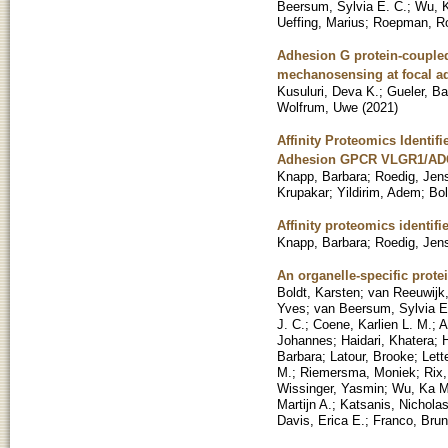
Beersum, Sylvia E. C.
;
Wu, 
Ueffing, Marius
;
Roepman, R
Adhesion G protein-couple
mechanosensing at focal a
Kusuluri, Deva K.
;
Gueler, Ba
Wolfrum, Uwe
(
2021
)
Affinity Proteomics Identifi
Adhesion GPCR VLGR1/A
Knapp, Barbara
;
Roedig, Jen
Krupakar
;
Yildirim, Adem
;
Bol
Affinity proteomics identif
Knapp, Barbara
;
Roedig, Jen
An organelle-specific prot
Boldt, Karsten
;
van Reeuwijk
Yves
;
van Beersum, Sylvia E
J. C.
;
Coene, Karlien L. M.
;
A
Johannes
;
Haidari, Khatera
;
H
Barbara
;
Latour, Brooke
;
Lett
M.
;
Riemersma, Moniek
;
Rix
Wissinger, Yasmin
;
Wu, Ka 
Martijn A.
;
Katsanis, Nichola
Davis, Erica E.
;
Franco, Brun