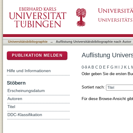
Auflistung Universitätsbibliographie nach Aut
DSpace Repositorium (Manakin basiert)
Universitätsbibliographie
→
Auflistung Universitätsbibliographie nach Autor
Auflistung Univers
PUBLIKATION MELDEN
0-9
A
B
C
D
E
F
G
H
I
J
K
L
Hilfe und Informationen
Oder geben Sie die ersten Bu
Stöbern
Sortiert nach:
Erscheinungsdatum
Für diese Browse-Ansicht gib
Autoren
Titel
DDC-Klassifikation