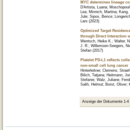
MYC determines lineage co
D'Artista, Luana
;
Moschopoulo
Lea
;
Minnich, Martina
;
Kang,
Jule
;
Sipos, Bence
;
Longeric
Lars
(
2023
)
Optimized Target Residence
through Direct Interaction 
Wentsch, Heike K.
;
Walter, N
J. R.
;
Willemsen-Seegers, Ni
Stefan
(
2017
)
Platelet PD-L1 reflects col
non-small cell lung cancer
Hinterleitner, Clemens
;
Strae
Bilich, Tatjana
;
Heitmann, Jo
Stefanie
;
Walz, Juliane
;
Fend
Salih, Helmut
;
Borst, Oliver
;
Anzeige der Dokumente 1-4