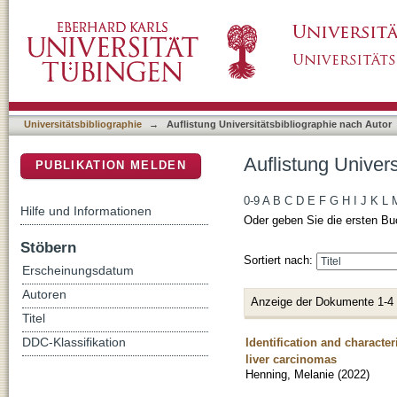
Auflistung Universitätsbibliographie nach Au
DSpace Repositorium (Manakin basiert)
Universitätsbibliographie
→
Auflistung Universitätsbibliographie nach Autor
Auflistung Univer
PUBLIKATION MELDEN
0-9
A
B
C
D
E
F
G
H
I
J
K
L
Hilfe und Informationen
Oder geben Sie die ersten Bu
Stöbern
Sortiert nach:
Erscheinungsdatum
Autoren
Anzeige der Dokumente 1-4
Titel
Identification and character
DDC-Klassifikation
liver carcinomas
Henning, Melanie
(
2022
)