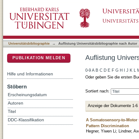
Auflistung Universitätsbibliographie nach Aut
DSpace Repositorium (Manakin basiert)
Universitätsbibliographie
→
Auflistung Universitätsbibliographie nach Autor
Auflistung Univer
PUBLIKATION MELDEN
0-9
A
B
C
D
E
F
G
H
I
J
K
L
Hilfe und Informationen
Oder geben Sie die ersten Bu
Stöbern
Sortiert nach:
Erscheinungsdatum
Autoren
Anzeige der Dokumente 1-6
Titel
A Somatosensory-to-Motor C
DDC-Klassifikation
Pattern Discrimination
Hegner, Yiwen Li
;
Lindner, Ax