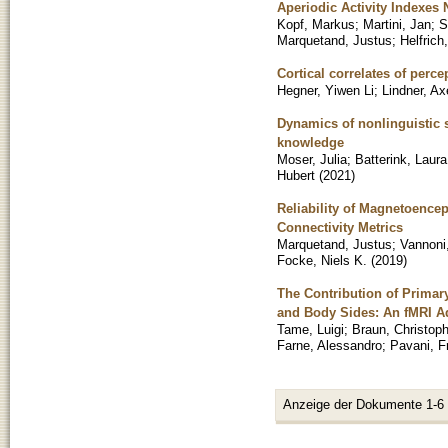
Aperiodic Activity Indexes 
Kopf, Markus
;
Martini, Jan
;
S
Marquetand, Justus
;
Helfrich
Cortical correlates of perce
Hegner, Yiwen Li
;
Lindner, Ax
Dynamics of nonlinguistic s
knowledge
Moser, Julia
;
Batterink, Laura
Hubert
(
2021
)
Reliability of Magnetoence
Connectivity Metrics
Marquetand, Justus
;
Vannoni,
Focke, Niels K.
(
2019
)
The Contribution of Primar
and Body Sides: An fMRI A
Tame, Luigi
;
Braun, Christop
Farne, Alessandro
;
Pavani, F
Anzeige der Dokumente 1-6