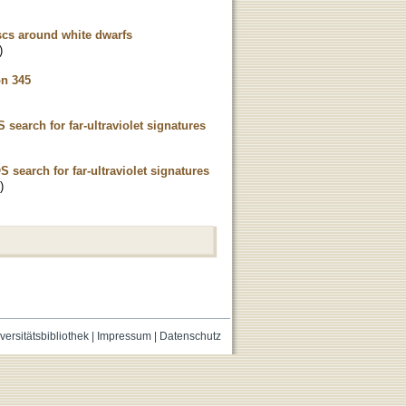
scs around white dwarfs
)
on 345
earch for far-ultraviolet signatures
search for far-ultraviolet signatures
)
versitätsbibliothek
|
Impressum
|
Datenschutz