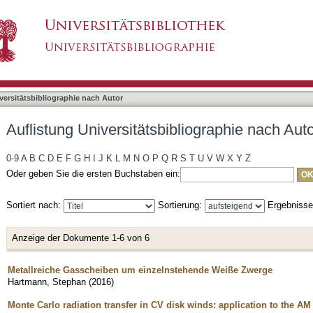
bliographie nach Autor "Hartmann, Stephan"
asiert)
versitätsbibliographie nach Autor
Auflistung Universitätsbibliographie nach Au
0-9
A
B
C
D
E
F
G
H
I
J
K
L
M
N
O
P
Q
R
S
T
U
V
W
X
Y
Z
Oder geben Sie die ersten Buchstaben ein:
Sortiert nach:
Sortierung:
Ergebniss
Anzeige der Dokumente 1-6 von 6
Metallreiche Gasscheiben um einzelnstehende Weiße Zwerge
Hartmann, Stephan
(
2016
)
Monte Carlo radiation transfer in CV disk winds: application to the A