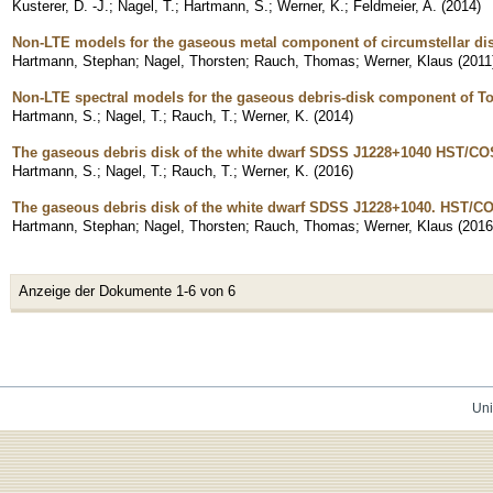
Kusterer, D. -J.
;
Nagel, T.
;
Hartmann, S.
;
Werner, K.
;
Feldmeier, A.
(
2014
)
Non-LTE models for the gaseous metal component of circumstellar di
Hartmann, Stephan
;
Nagel, Thorsten
;
Rauch, Thomas
;
Werner, Klaus
(
2011
Non-LTE spectral models for the gaseous debris-disk component of T
Hartmann, S.
;
Nagel, T.
;
Rauch, T.
;
Werner, K.
(
2014
)
The gaseous debris disk of the white dwarf SDSS J1228+1040 HST/COS s
Hartmann, S.
;
Nagel, T.
;
Rauch, T.
;
Werner, K.
(
2016
)
The gaseous debris disk of the white dwarf SDSS J1228+1040. HST/COS 
Hartmann, Stephan
;
Nagel, Thorsten
;
Rauch, Thomas
;
Werner, Klaus
(
2016
Anzeige der Dokumente 1-6 von 6
Uni