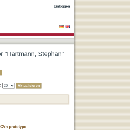
Einloggen
tor "Hartmann, Stephan"
e:
M CVn prototype