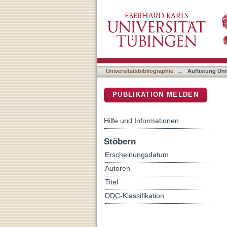
Auflistung Universitätsbi
DSpace Repositorium (Manakin b
Universitätsbibliographie
→
Auflistung Uni
PUBLIKATION MELDEN
Hilfe und Informationen
Stöbern
Erscheinungsdatum
Autoren
Titel
DDC-Klassifikation