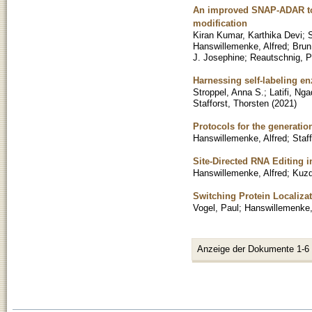
An improved SNAP-ADAR tool 
modification
Kiran Kumar, Karthika Devi
;
Hanswillemenke, Alfred
;
Brun
J. Josephine
;
Reautschnig, P
Harnessing self-labeling en
Stroppel, Anna S.
;
Latifi, Ng
Stafforst, Thorsten
(
2021
)
Protocols for the generati
Hanswillemenke, Alfred
;
Staf
Site-Directed RNA Editing i
Hanswillemenke, Alfred
;
Kuzd
Switching Protein Localizat
Vogel, Paul
;
Hanswillemenke,
Anzeige der Dokumente 1-6