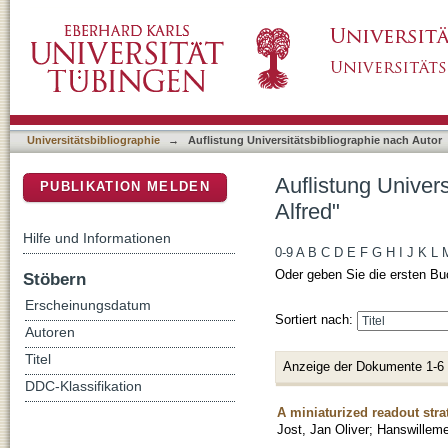
Auflistung Universitätsbibliographie nach Au
DSpace Repositorium (Manakin basiert)
Universitätsbibliographie
→
Auflistung Universitätsbibliographie nach Autor
Auflistung Univer
PUBLIKATION MELDEN
Alfred"
Hilfe und Informationen
0-9
A
B
C
D
E
F
G
H
I
J
K
L
Oder geben Sie die ersten Bu
Stöbern
Erscheinungsdatum
Sortiert nach:
Autoren
Titel
Anzeige der Dokumente 1-6
DDC-Klassifikation
A miniaturized readout stra
Jost, Jan Oliver
;
Hanswilleme