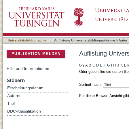
Auflistung Universitätsbibliographie nach Aut
DSpace Repositorium (Manakin basiert)
Universitätsbibliographie
→
Auflistung Universitätsbibliographie nach Autor
Auflistung Univers
PUBLIKATION MELDEN
0-9
A
B
C
D
E
F
G
H
I
J
K
L
Hilfe und Informationen
Oder geben Sie die ersten Bu
Stöbern
Sortiert nach:
Erscheinungsdatum
Für diese Browse-Ansicht gib
Autoren
Titel
DDC-Klassifikation