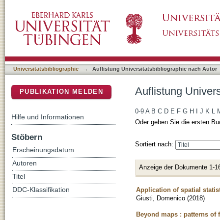
Auflistung Universitätsbibliographie nach Au
DSpace Repositorium (Manakin basiert)
Universitätsbibliographie
→
Auflistung Universitätsbibliographie nach Autor
Auflistung Univer
PUBLIKATION MELDEN
0-9
A
B
C
D
E
F
G
H
I
J
K
L
Hilfe und Informationen
Oder geben Sie die ersten Bu
Stöbern
Sortiert nach:
Erscheinungsdatum
Autoren
Anzeige der Dokumente 1-1
Titel
Application of spatial stati
DDC-Klassifikation
Giusti, Domenico
(
2018
)
Beyond maps : patterns of f