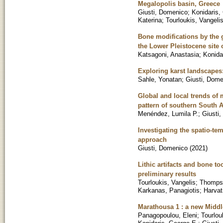
Megalopolis basin, Greece
Giusti, Domenico
;
Konidaris,
Katerina
;
Tourloukis, Vangeli
Bone modifications by the 
the Lower Pleistocene site 
Katsagoni, Anastasia
;
Konida
Exploring karst landscapes:
Sahle, Yonatan
;
Giusti, Dome
Global and local trends of m
pattern of southern South 
Menéndez, Lumila P.
;
Giusti
Investigating the spatio-te
approach
Giusti, Domenico
(
2021
)
Lithic artifacts and bone t
preliminary results
Tourloukis, Vangelis
;
Thompso
Karkanas, Panagiotis
;
Harvat
Marathousa 1 : a new Middl
Panagopoulou, Eleni
;
Tourlou