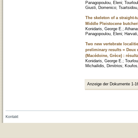
Panagopoulou, Eleni
;
Tourlou
Giusti, Domenico
;
Tsartsidou
The skeleton of a straight
Middle Pleistocene butcheri
Konidaris, George E.
;
Athana
Panagopoulou, Eleni
;
Harvati
Two new vertebrate localiti
preliminary results = Deux 
(Macédoine, Grèce) : résult
Konidaris, George E.
;
Tourlou
Michailidis, Dimitrios
;
Koufos
Anzeige der Dokumente 1-1
Kontakt