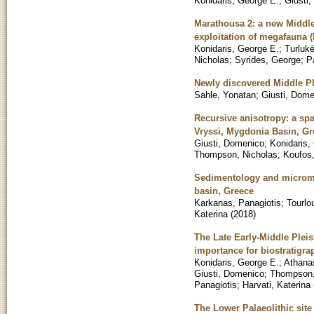
Konidaris, George E.
;
Giusti
Marathousa 2: a new Middle
exploitation of megafauna
Konidaris, George E.
;
Turluk
Nicholas
;
Syrides, George
;
P
Newly discovered Middle Pl
Sahle, Yonatan
;
Giusti, Dome
Recursive anisotropy: a spa
Vryssi, Mygdonia Basin, Gr
Giusti, Domenico
;
Konidaris,
Thompson, Nicholas
;
Koufos
Sedimentology and micromor
basin, Greece
Karkanas, Panagiotis
;
Tourlo
Katerina
(
2018
)
The Late Early-Middle Plei
importance for biostratigr
Konidaris, George E.
;
Athana
Giusti, Domenico
;
Thompson,
Panagiotis
;
Harvati, Katerina
The Lower Palaeolithic site