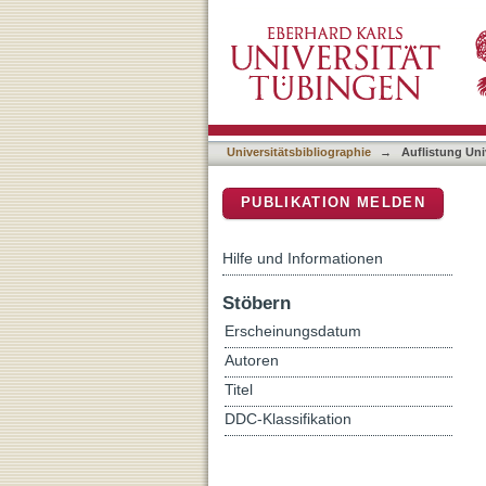
Auflistung Universitätsbib
DSpace Repositorium (Manakin b
Universitätsbibliographie
→
Auflistung Uni
PUBLIKATION MELDEN
Hilfe und Informationen
Stöbern
Erscheinungsdatum
Autoren
Titel
DDC-Klassifikation