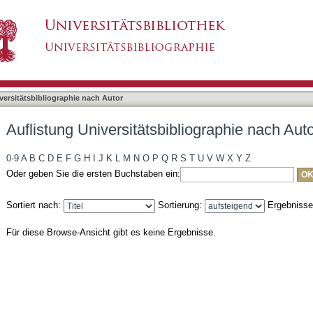
liographie nach Autor "Geissler, Isolde"
asiert)
versitätsbibliographie nach Autor
Auflistung Universitätsbibliographie nach Auto
0-9
A
B
C
D
E
F
G
H
I
J
K
L
M
N
O
P
Q
R
S
T
U
V
W
X
Y
Z
Oder geben Sie die ersten Buchstaben ein:
Sortiert nach:
Sortierung:
Ergebniss
Für diese Browse-Ansicht gibt es keine Ergebnisse.